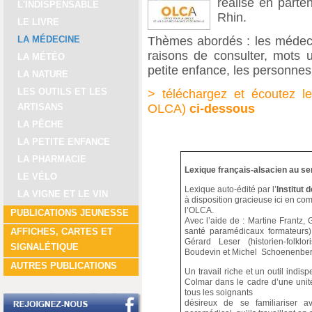
réalisé en parte
L'INDISPENSABLE
Rhin.
LE LIVRE
LA MÉDECINE
Thèmes abordés : les médecin
raisons de consulter, mots ut
LA MÉTÉO
petite enfance, les personne
LA NATURE
LES OUTILS ET LES
> téléchargez et écoutez le
ARTISANS
OLCA)
ci-dessous
LA PÊCHE
LA PETITE ENFANCE
LA PHARMACIE
Lexique français-alsacien au serv
LE VÉLO
Lexique auto-édité par l’
Institut 
LA VIGNE ET LE VIN
à disposition gracieuse ici en co
l’OLCA.
PUBLICATIONS JEUNESSE
Avec l’aide de : Martine Frantz
AFFICHES, CARTES ET
santé paramédicaux formateurs) 
Gérard Leser (historien-folklor
SIGNALÉTIQUE
Boudevin et Michel Schoenenber
AUTRES PUBLICATIONS
Un travail riche et un outil indi
Colmar dans le cadre d’une unit
tous les soignants
désireux de se familiariser a