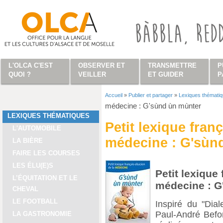
Aller au contenu principal
L'OLCA C'EST
OBSERVER ET
TRANSMETTRE
P
QUOI ?
VEILLER
ET GUIDER
P
Accueil
»
Publier et partager
»
Lexiques thémati
Vous êtes ici
médecine : G'sùnd ùn mùnter
LEXIQUES THÉMATIQUES
Petit lexique fran
L'AUTOMOBILE
médecine : G'sùn
LA BIÈRE
FAIRE LES COURSES
LES ÉLU(E)S
Petit lexique
L’ÉQUITATION ET LE
médecine : G
CHEVAL
LE FOOTBALL
Inspiré du "Dia
Paul-André Befo
LA GASTRONOMIE