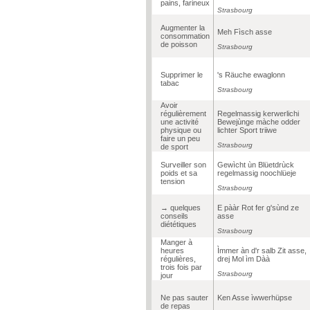
pains, farineux
Strasbourg
Augmenter la
Meh Fìsch asse
consommation
de poisson
Strasbourg
Supprimer le
's Räuche ewaglonn
tabac
Strasbourg
Avoir
régulièrement
Regelmassig kerwerlichi
une activité
Bewejùnge màche odder
physique ou
lichter Sport triiwe
faire un peu
Strasbourg
de sport
Surveiller son
Gewìcht ùn Blüetdrùck
poids et sa
regelmassig noochlüeje
tension
Strasbourg
→ quelques
E pààr Rot fer g'sùnd ze
conseils
asse
diététiques
Strasbourg
Manger à
heures
Ìmmer àn d'r salb Zit asse,
régulières,
drej Mol ìm Dàà
trois fois par
Strasbourg
jour
Ne pas sauter
Ken Asse ìwwerhüpse
de repas