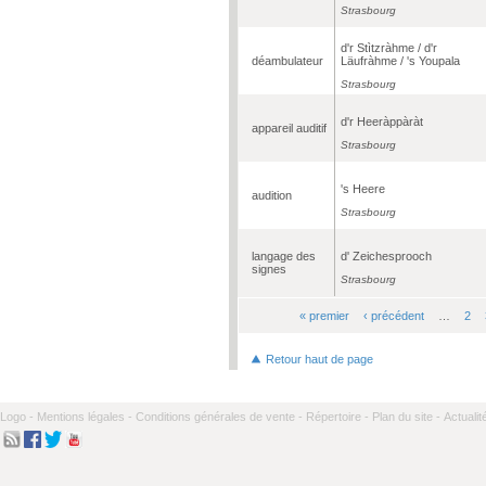
Strasbourg
d'r Stìtzràhme / d'r
déambulateur
Läufràhme / 's Youpala
Strasbourg
d'r Heeràppàràt
appareil auditif
Strasbourg
's Heere
audition
Strasbourg
langage des
d' Zeichesprooch
signes
Strasbourg
« premier
‹ précédent
…
2
Pages
Retour haut de page
Logo -
Mentions légales -
Conditions générales de vente -
Répertoire -
Plan du site -
Actualit