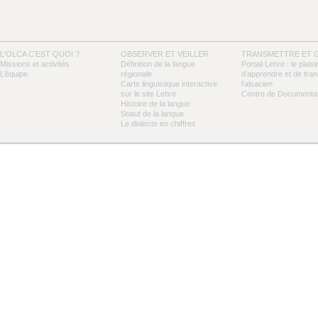
L'OLCA C'EST QUOI ?
OBSERVER ET VEILLER
TRANSMETTRE ET 
Missions et activités
Définition de la langue
Portail Lehre : le plaisi
L’équipe
régionale
d’apprendre et de tra
Carte linguistique interactive
l’alsacien
sur le site Lehre
Centre de Documentat
Histoire de la langue
Statut de la langue
Le dialecte en chiffres