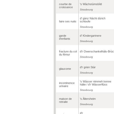
courbe de
's Wàchstùmsbìld
croissance
Strasbourg
d' gànz Nàcht dùrich
faire ses nuits
schloofe
Strasbourg
garde
d' Kìndergartnere
d'enfants
Strasbourg
fracture du col
d'r Owerschankelhàls-Brùc
du fémur
Strasbourg
d'r grien Stàr
glaucome
Strasbourg
's Wàsser nimmeh kenne
incontinence
hàlte / d'r Wàsserflùss
urinaire
Strasbourg
maison de
's Àltersheim
retraite
Strasbourg
d'r