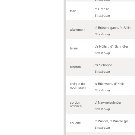
d' Greese
taille
Strasbourg
d' Brùscht gann / 's Stìlle
allaitement
Strasbourg
d'r Nùller / d'r Schnùller
tétine
Strasbourg
d'r Schoppe
biberon
Strasbourg
colique du
's Büchweh / d' Kolik
nourrisson
Strasbourg
cordon
d' Nawwelschnüer
ombilical
Strasbourg
d' Wìndel, d' Wìndle (pl)
couche
Strasbourg