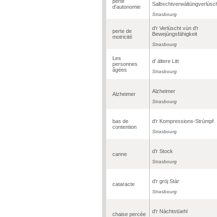
perte
Salbschtverwàltùngverlùsc
d'autonomie
Strasbourg
d'r Verlùscht vùn d'r
perte de
Bewejùngsfähigkeit
motricité
Strasbourg
Les
d' ältere Litt
personnes
âgées
Strasbourg
Alzheimer
Alzheimer
Strasbourg
bas de
d'r Kompressions-Strùmpf
contention
Strasbourg
d'r Stock
canne
Strasbourg
d'r gröj Stàr
cataracte
Strasbourg
d'r Nàchtstüehl
chaise percée