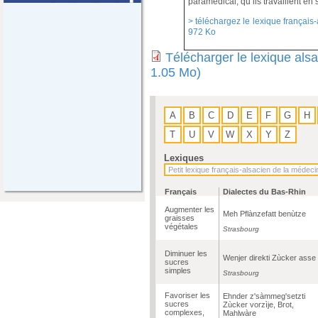
paramédical, qu’ils travaillent en 
> téléchargez le lexique français-
972 Ko
Télécharger le lexique als
1.05 Mo)
A
B
C
D
E
F
G
H
T
U
V
W
X
Y
Z
Lexiques
Français
Dialectes du Bas-Rhin
Augmenter les
Meh Pflànzefatt benùtze
graisses
végétales
Strasbourg
Diminuer les
Wenjer direkti Zùcker asse
sucres
simples
Strasbourg
Favoriser les
Ehnder z'sàmmeg'setzti
sucres
Zùcker vorzìje, Brot,
complexes,
Mahlwàre