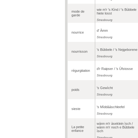
wie m'r 's Kìnd / 's Bùbbele
mode de
hiete losst
garde
Strasbourg
d' Àmm
nourrice
Strasbourg
's Bùbbele / 's Nejgeborene
nourrisson
Strasbourg
d'r Raipser / 's Ùfstosse
régurgitation
Strasbourg
's Gewìcht
poids
Strasbourg
's Mìddààschleefel
sieste
Strasbourg
wànn m'r àseklein ìsch /
La petite
wànn m'r noch e Bùbbele
enfance
ìsch
Strasbourg