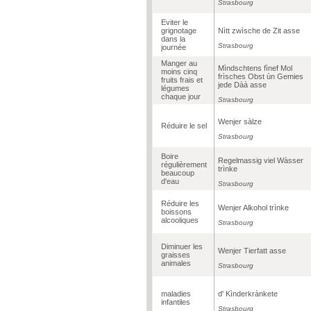
Strasbourg
Eviter le
grignotage
Nìtt zwìsche de Zit asse
dans la
Strasbourg
journée
Manger au
Mìndschtens fìnef Mol
moins cinq
frìsches Obst ùn Gemies
fruits frais et
jede Dàà asse
légumes
chaque jour
Strasbourg
Wenjer sàlze
Réduire le sel
Strasbourg
Boire
Regelmassig viel Wàsser
régulièrement
trìnke
beaucoup
d'eau
Strasbourg
Réduire les
Wenjer Alkohol trìnke
boissons
alcooliques
Strasbourg
Diminuer les
Wenjer Tierfatt asse
graisses
animales
Strasbourg
maladies
d' Kìnderkrànkete
infantiles
Strasbourg