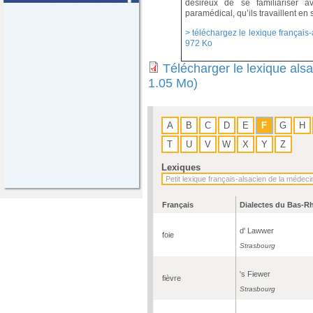
désireux de se familiariser a
paramédical, qu’ils travaillent en 
> téléchargez le lexique français-
972 Ko
Télécharger le lexique als
1.05 Mo)
A
B
C
D
E
F
G
H
T
U
V
W
X
Y
Z
Lexiques
Français
Dialectes du Bas-R
d' Lawwer
foie
Strasbourg
's Fiewer
fièvre
Strasbourg