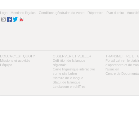
Logo -
Mentions légales -
Conditions générales de vente -
Répertoire -
Plan du site -
Actualit
L'OLCA C'EST QUOI ?
OBSERVER ET VEILLER
TRANSMETTRE ET 
Missions et activités
Définition de la langue
Portail Lehre : le plaisi
L’équipe
régionale
d’apprendre et de tra
Carte linguistique interactive
l’alsacien
sur le site Lehre
Centre de Documentat
Histoire de la langue
Statut de la langue
Le dialecte en chiffres