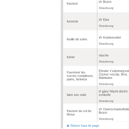
d'r Brùch
fracture
Strasbourg
d'r Eise
furoncle
Strasbourg
d'r Krànkezettel
feuille de soins
Strasbourg
räuche
fumer
Strasbourg
Ehnder z'sàmmeg'set
Favoriser les
Zùcker vorzìje, Brot,
sucres complexes,
Mahlwàre
pains, farineux
Strasbourg
d' gànz Nàcht dùrich
faire ses nuits
schloofe
Strasbourg
d'r Owerschankelhàls
fracture du col du
Brùch
fémur
Strasbourg
Retour haut de page