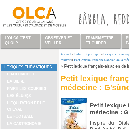
Aller au contenu principal
L'OLCA C'EST
OBSERVER ET
TRANSMETTRE
P
QUOI ?
VEILLER
ET GUIDER
P
Accueil
»
Publier et partager
»
Lexiques thémati
Vous êtes ici
mùnter
»
Petit lexique français-alsacien de la m
»
Petit lexique français-alsacien de
LEXIQUES THÉMATIQUES
L'AUTOMOBILE
Petit lexique fran
LA BIÈRE
médecine : G'sùn
FAIRE LES COURSES
LES ÉLU(E)S
L’ÉQUITATION ET LE
Petit lexique
CHEVAL
médecine : G
LE FOOTBALL
Inspiré du "Dia
LA GASTRONOMIE