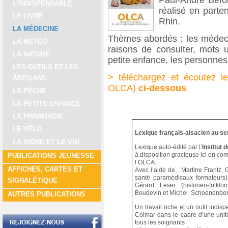
Paul-André Befo
L'INDISPENSABLE
réalisé en parte
LE LIVRE
Rhin.
LA MÉDECINE
Thèmes abordés : les médecin
LA MÉTÉO
raisons de consulter, mots ut
LA NATURE
petite enfance, les personne
LES OUTILS ET LES
> téléchargez et écoutez le
ARTISANS
OLCA)
ci-dessous
LA PÊCHE
LA PETITE ENFANCE
LA PHARMACIE
LE VÉLO
Lexique français-alsacien au serv
LA VIGNE ET LE VIN
Lexique auto-édité par l’
Institut 
à disposition gracieuse ici en co
PUBLICATIONS JEUNESSE
l’OLCA.
AFFICHES, CARTES ET
Avec l’aide de : Martine Frantz
santé paramédicaux formateurs) 
SIGNALÉTIQUE
Gérard Leser (historien-folklor
Boudevin et Michel Schoenenber
AUTRES PUBLICATIONS
Un travail riche et un outil indi
Colmar dans le cadre d’une unit
tous les soignants