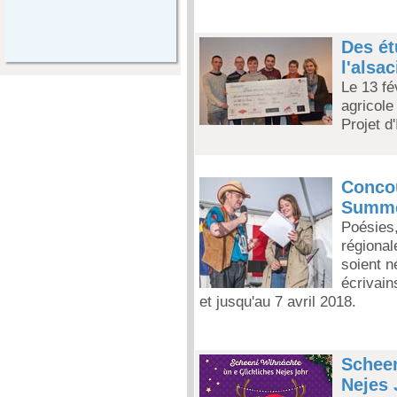
Des ét
l'alsac
Le 13 fé
agricole
Projet d
Concou
Summe
Poésies,
régionale
soient n
écrivain
et jusqu'au 7 avril 2018.
Scheen
Nejes 