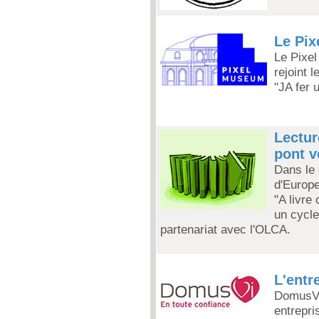
Le Pix
Le Pixel
rejoint 
"JA fer 
Lectur
pont v
Dans le 
d'Europe
"A livre
un cycle
partenariat avec l'OLCA.
L'entr
DomusVi 
entrepri