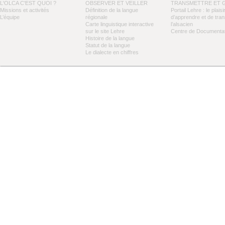
L'OLCA C'EST QUOI ?
OBSERVER ET VEILLER
TRANSMETTRE ET 
Missions et activités
Définition de la langue
Portail Lehre : le plaisi
L’équipe
régionale
d’apprendre et de tra
Carte linguistique interactive
l’alsacien
sur le site Lehre
Centre de Documentat
Histoire de la langue
Statut de la langue
Le dialecte en chiffres