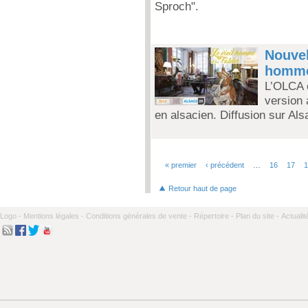
Sproch".
Nouvell
homme 
L’OLCA 
version 
en alsacien. Diffusion sur Al
« premier
‹ précédent
…
16
17
Pages
Retour haut de page
Logo -
Mentions légales -
Conditions générales de vente -
Répertoire -
Plan du site -
Actualit