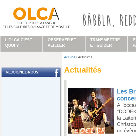
Aller au contenu principal
L'OLCA C'EST
OBSERVER ET
TRANSMETTRE
P
QUOI ?
VEILLER
ET GUIDER
P
Accueil
»
Actualités
Vous êtes ici
Actualités
Les Br
concer
A l'occa
"DODEKO
la Laite
Christop
un évène