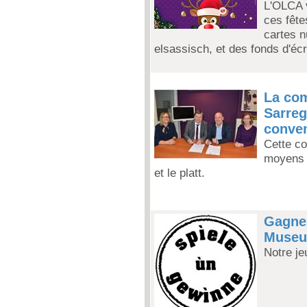
L'OLCA v
ces fête
cartes 
elsassisch, et des fonds d'écr
La co
Sarre
conven
Cette co
moyens e
et le platt.
Gagnez
Muse
Notre je