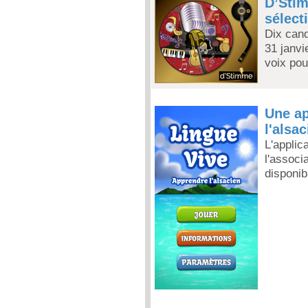
D’Stìm
sélect
Dix cand
31 janvi
voix pou
Une ap
l'alsac
L'applic
l'assoc
disponib