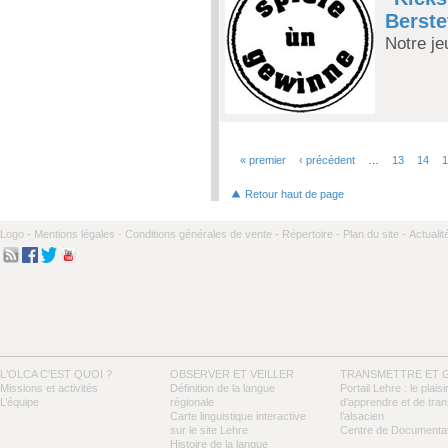
Berste
Notre je
« premier
‹ précédent
…
13
14
Pages
Retour haut de page
Logo -
Mentions légales -
Conditions générales de vente -
Répertoire -
Plan du site -
Actualit
L'OLCA C'EST QUOI ?
OBSERVER ET VEILLER
TRANSMETTRE ET 
Missions et activités
Définition de la langue
Portail Lehre : le plaisi
L’équipe
régionale
d’apprendre et de tra
Carte linguistique interactive
l’alsacien
sur le site Lehre
Centre de Documentat
Histoire de la langue