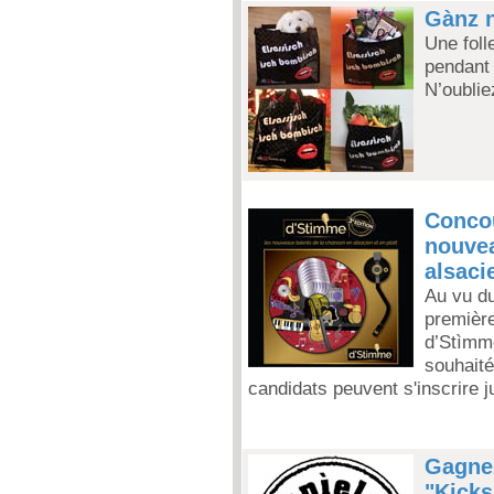
Gànz n
Une foll
pendant 
N’oublie
Concou
nouvea
alsaci
Au vu du
premièr
d’Stìmm
souhaité
candidats peuvent s'inscrire j
Gagnez
"Kicks