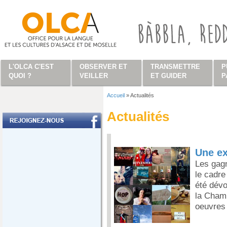
Aller au contenu principal
L'OLCA C'EST
OBSERVER ET
TRANSMETTRE
P
QUOI ?
VEILLER
ET GUIDER
P
Accueil
»
Actualités
Vous êtes ici
Actualités
Une ex
Les gag
le cadre
été dévo
la Chamb
oeuvres 