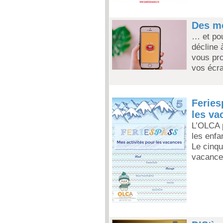
Des mo
… et pou
décline à
vous pro
vos écra
Feries
les va
L’OLCA p
les enfa
Le cinqu
vacances