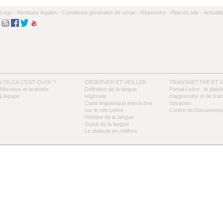
Logo -
Mentions légales -
Conditions générales de vente -
Répertoire -
Plan du site -
Actualit
L'OLCA C'EST QUOI ?
OBSERVER ET VEILLER
TRANSMETTRE ET 
Missions et activités
Définition de la langue
Portail Lehre : le plaisi
L’équipe
régionale
d’apprendre et de tra
Carte linguistique interactive
l’alsacien
sur le site Lehre
Centre de Documentat
Histoire de la langue
Statut de la langue
Le dialecte en chiffres