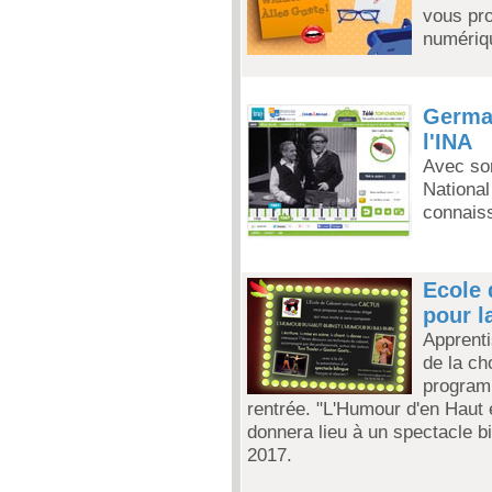
vous pr
numériq
Germai
l'INA
Avec so
National
connais
Ecole 
pour l
Apprenti
de la ch
programm
rentrée. "L'Humour d'en Haut 
donnera lieu à un spectacle b
2017.