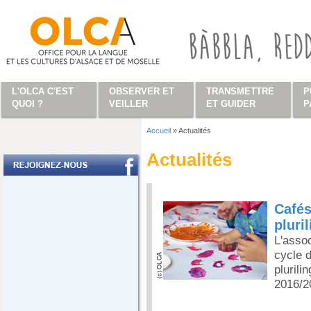
Aller au contenu principal
L'OLCA C'EST
OBSERVER ET
TRANSMETTRE
P
QUOI ?
VEILLER
ET GUIDER
P
Accueil
»
Actualités
Vous êtes ici
Actualités
Cafés
pluri
L'asso
cycle 
pluril
2016/2