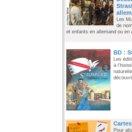
Stras
alle
Les Mu
de nomb
et enfants en allemand ou en
BD : S
Les édit
à l’histo
naturell
découvri
Cartes
Pour att