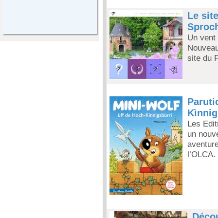
Le sit
Sproch
Un vent 
Nouveau 
site du 
Paruti
Kìnnig
Les Edit
un nouve
aventure
l’OLCA.
Décou