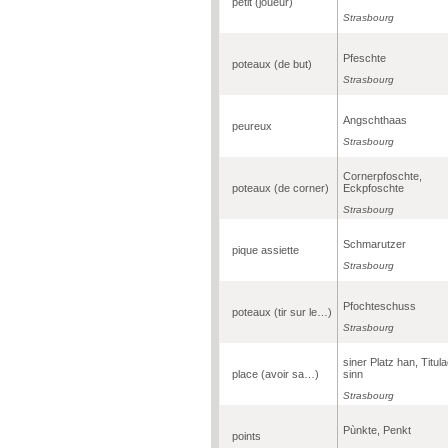
petit (joueur)
Strasbourg
Pfeschte
poteaux (de but)
Strasbourg
Angschthaas
peureux
Strasbourg
Cornerpfoschte,
poteaux (de corner)
Eckpfoschte
Strasbourg
Schmarutzer
pique assiette
Strasbourg
Pfochteschuss
poteaux (tir sur le…)
Strasbourg
siner Platz han, Titula
place (avoir sa…)
sinn
Strasbourg
Pùnkte, Penkt
points