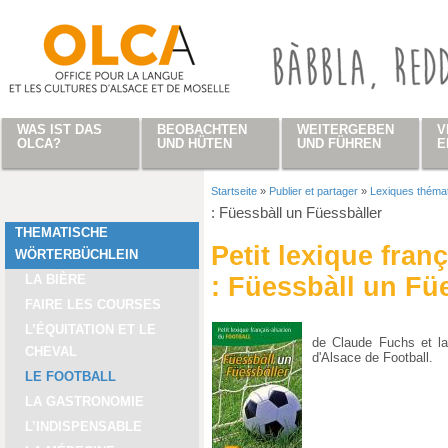
Direkt zum Inhalt
WAS IST DAS
BEOBACHTEN
WEITERGEBEN
V
OLCA?
UND HÜTEN
UND FÜHREN
E
Startseite
»
Publier et partager
»
Lexiques théma
Sie sind hier
: Füessbàll un Füessbàller
THEMATISCHE
Petit lexique fran
WÖRTERBÜCHLEIN
LA BIÈRE
: Füessbàll un Fü
FAIRE LES COURSES
L’ÉQUITATION ET LE
de Claude Fuchs et la
CHEVAL
d'Alsace de Football.
LE FOOTBALL
LA GASTRONOMIE
L’INDISPENSABLE