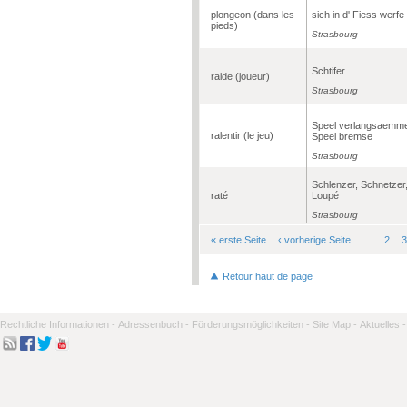
plongeon (dans les
sich in d' Fiess werfe
pieds)
Strasbourg
Schtifer
raide (joueur)
Strasbourg
Speel verlangsaemme
ralentir (le jeu)
Speel bremse
Strasbourg
Schlenzer, Schnetzer
raté
Loupé
Strasbourg
« erste Seite
‹ vorherige Seite
…
2
3
Seiten
Retour haut de page
Rechtliche Informationen -
Adressenbuch -
Förderungsmöglichkeiten -
Site Map -
Aktuelles -