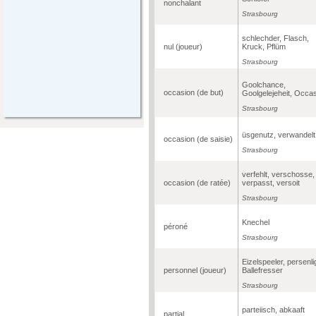
nonchalant
Strasbourg
schlechder, Flasch,
nul (joueur)
Kruck, Pflüm
Strasbourg
Goolchance,
occasion (de but)
Goolgelejeheit, Occa
Strasbourg
üsgenutz, verwandelt
occasion (de saisie)
Strasbourg
verfehlt, verschosse,
occasion (de ratée)
verpasst, versoit
Strasbourg
Knechel
péroné
Strasbourg
Eizelspeeler, persenli
personnel (joueur)
Ballefresser
Strasbourg
parteiisch, abkaaft
partial