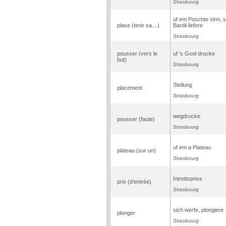
Strasbourg
uf em Poschte sinn, s
place (tenir sa…)
Bardii liefere
Strasbourg
pousser (vers le
uf 's Gool drucke
but)
Strasbourg
Stellung
placement
Strasbourg
wegdrucke
pousser (faute)
Strasbourg
uf em a Plateau
plateau (sur un)
Strasbourg
Intrettspriss
prix (d’entrée)
Strasbourg
sich werfe, plongiere
plonger
Strasbourg