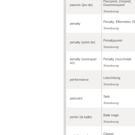
Passpeel, Züspeel,
passes (jeu de)
Dsammespeel
Strasbourg
Penalty, Elfermeter, El
penalty
Strasbourg
Penaltypunkt
penalty (point de)
Strasbourg
penalty (extorquer
Penalty rüsschnide
un)
Strasbourg
Leischdung
performance
Strasbourg
Sieb
passoire
Strasbourg
Balle trage
porter (la balle)
Strasbourg
Gleiner