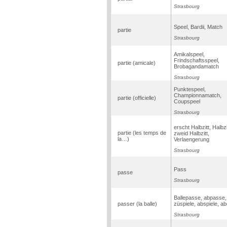
Strasbourg
Speel, Bardii, Match
partie
Strasbourg
Amikalspeel,
Frindschaftsspeel,
partie (amicale)
Brobagandamatch
Strasbourg
Punktespeel,
Championnamatch,
partie (officielle)
Coupspeel
Strasbourg
erscht Halbzitt, Halbzi
partie (les temps de
zweid Halbzitt,
la…)
Verlaengerung
Strasbourg
Pass
passe
Strasbourg
Ballepasse, abpasse,
passer (la balle)
züspiele, abspiele, a
Strasbourg