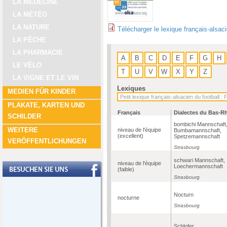
LA MÉDECINE
LA MÉTÉO
LA NATURE
Télécharger le lexique français-alsac
LA PÊCHE
LA PHARMACIE
A
B
C
D
E
F
G
H
LE VÉLO
T
U
V
W
X
Y
Z
LA VIGNE ET LE VIN
Lexiques
MEDIEN FÜR KINDER
PLAKATE, KARTEN UND
Français
Dialectes du Bas-R
SCHILDER
bombichi Mannschaft
WEITERE
niveau de l'équipe
Bumbamannschaft,
(excellent)
Spetzemannschaft
VERÖFFENTLICHUNGEN
Strasbourg
schwari Mannschaft,
niveau de l'équipe
Loechermannschaft
(faible)
Strasbourg
Nocturn
nocturne
Strasbourg
Schlofer