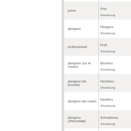
Prim
prime
Strasbourg
Plongess
plongeon
Strasbourg
Profi
professionnel
Strasbourg
plongeon (sur le
Büchess
ventre)
Strasbourg
plongeon (de
Hechtess
brochet)
Strasbourg
Karpfess
plongeon (de carpe)
Strasbourg
plongeon
Schwalmess
(d'hirondelle)
Strasbourg