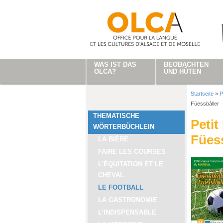
Direkt zum Inhalt
WAS IST DAS
BEOBACHTEN
OLCA?
UND HÜTEN
Startseite
»
P
Sie sind
Füessbàller
THEMATISCHE
Petit
WÖRTERBÜCHLEIN
Füess
LA BIÈRE
FAIRE LES COURSES
L’ÉQUITATION ET LE
CHEVAL
LE FOOTBALL
LA GASTRONOMIE
L’INDISPENSABLE