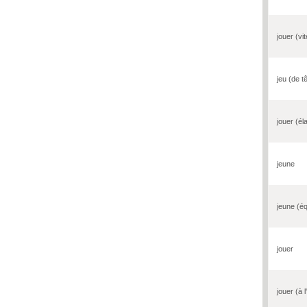
jouer (vit
jeu (de t
jouer (éla
jeune
jeune (é
jouer
jouer (à 