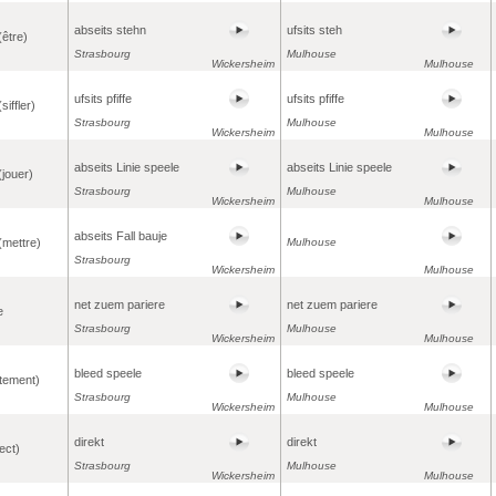
abseits stehn
ufsits steh
(être)
Strasbourg
Mulhouse
Wickersheim
Mulhouse
ufsits pfiffe
ufsits pfiffe
siffler)
Strasbourg
Mulhouse
Wickersheim
Mulhouse
abseits Linie speele
abseits Linie speele
(jouer)
Strasbourg
Mulhouse
Wickersheim
Mulhouse
abseits Fall bauje
(mettre)
Mulhouse
Strasbourg
Wickersheim
Mulhouse
net zuem pariere
net zuem pariere
e
Strasbourg
Mulhouse
Wickersheim
Mulhouse
bleed speele
bleed speele
êtement)
Strasbourg
Mulhouse
Wickersheim
Mulhouse
direkt
direkt
rect)
Strasbourg
Mulhouse
Wickersheim
Mulhouse