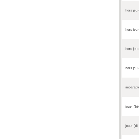
hors jeu 
hors jeu (
hors jeu 
hors jeu 
imparabl
jouer (b
jouer (di