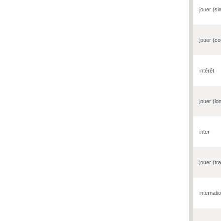
jouer (s
jouer (co
intérêt
jouer (lo
inter
jouer (tr
internati