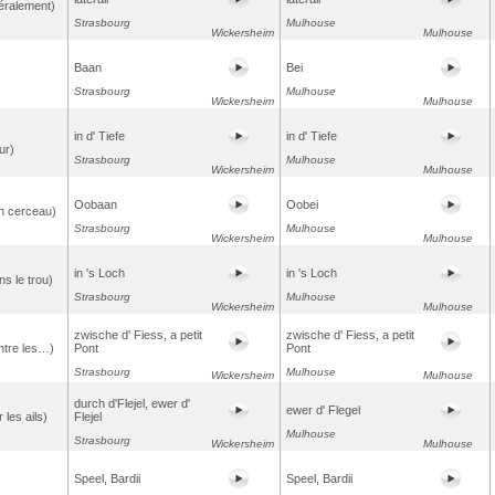
téralement)
Strasbourg
Mulhouse
Wickersheim
Mulhouse
Baan
Bei
Strasbourg
Mulhouse
Wickersheim
Mulhouse
in d' Tiefe
in d' Tiefe
ur)
Strasbourg
Mulhouse
Wickersheim
Mulhouse
Oobaan
Oobei
n cerceau)
Strasbourg
Mulhouse
Wickersheim
Mulhouse
in 's Loch
in 's Loch
ns le trou)
Strasbourg
Mulhouse
Wickersheim
Mulhouse
zwische d' Fiess, a petit
zwische d' Fiess, a petit
ntre les…)
Pont
Pont
Strasbourg
Mulhouse
Wickersheim
Mulhouse
durch d'Flejel, ewer d'
ewer d' Flegel
 les ails)
Flejel
Mulhouse
Strasbourg
Wickersheim
Mulhouse
Speel, Bardii
Speel, Bardii