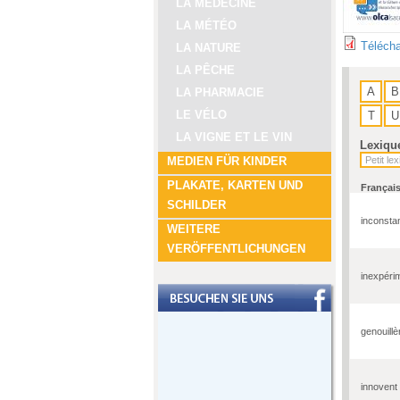
LA MÉDECINE
LA MÉTÉO
Télécha
LA NATURE
LA PÊCHE
A
B
LA PHARMACIE
LE VÉLO
T
U
LA VIGNE ET LE VIN
Lexiqu
MEDIEN FÜR KINDER
PLAKATE, KARTEN UND
Françai
SCHILDER
inconsta
WEITERE
VERÖFFENTLICHUNGEN
inexpéri
genouillè
innovent