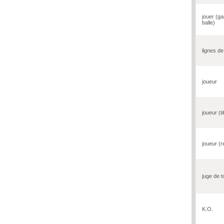
jouer (ga
balle)
lignes de
joueur
joueur (ti
joueur (
juge de 
K.O.