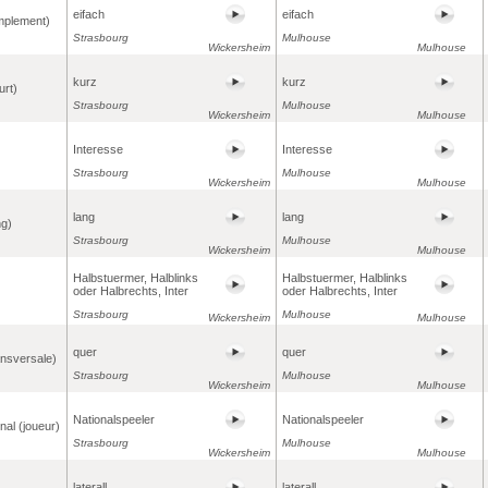
eifach
eifach
implement)
Strasbourg
Mulhouse
Wickersheim
Mulhouse
kurz
kurz
urt)
Strasbourg
Mulhouse
Wickersheim
Mulhouse
Interesse
Interesse
Strasbourg
Mulhouse
Wickersheim
Mulhouse
lang
lang
ng)
Strasbourg
Mulhouse
Wickersheim
Mulhouse
Halbstuermer, Halblinks
Halbstuermer, Halblinks
oder Halbrechts, Inter
oder Halbrechts, Inter
Strasbourg
Mulhouse
Wickersheim
Mulhouse
quer
quer
ansversale)
Strasbourg
Mulhouse
Wickersheim
Mulhouse
Nationalspeeler
Nationalspeeler
onal (joueur)
Strasbourg
Mulhouse
Wickersheim
Mulhouse
laterall
laterall