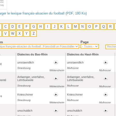
rger le lexique français-alsacien du football (PDF, 180 Ko)
C
D
E
F
G
H
I
J
K
L
M
N
O
P
Q
R
V
W
X
Y
Z
es
Page
s
Dialectes du Bas-Rhin
Dialectes du Haut-Rhin
umstaendlich
umstaendlich
nt
Strasbourg
Mulhouse
Wickersheim
Mulhouse
Anfaenger, unerfahre,
Anfaenger, unerfahre,
menté
Lehrbuewele
Lehrbuewele
Strasbourg
Mulhouse
Wickersheim
Mulhouse
Knieschoner
Knieschoner
re
Strasbourg
Mulhouse
Wickersheim
Mulhouse
unschuldich
unschuldich