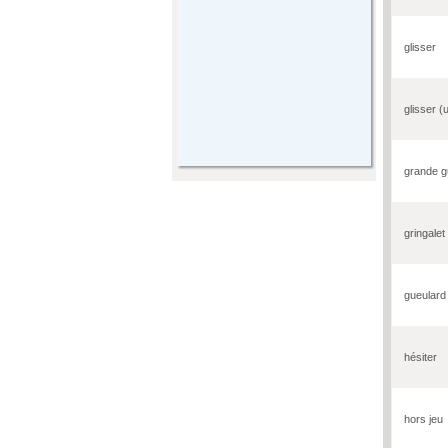
glisser
glisser (
grande g
gringalet
gueulard
hésiter
hors jeu