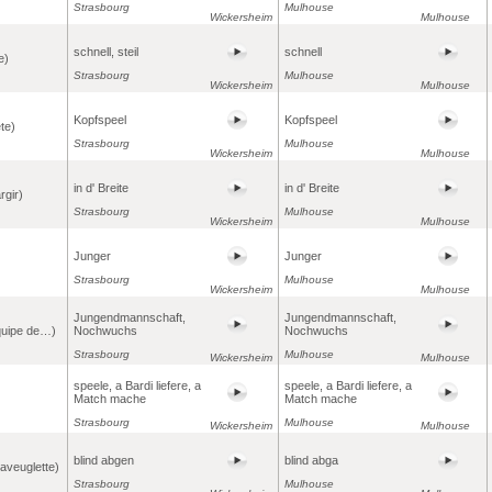
Strasbourg
Mulhouse
Wickersheim
Mulhouse
schnell, steil
schnell
e)
Strasbourg
Mulhouse
Wickersheim
Mulhouse
Kopfspeel
Kopfspeel
ête)
Strasbourg
Mulhouse
Wickersheim
Mulhouse
in d' Breite
in d' Breite
rgir)
Strasbourg
Mulhouse
Wickersheim
Mulhouse
Junger
Junger
Strasbourg
Mulhouse
Wickersheim
Mulhouse
Jungendmannschaft,
Jungendmannschaft,
quipe de…)
Nochwuchs
Nochwuchs
Strasbourg
Mulhouse
Wickersheim
Mulhouse
speele, a Bardi liefere, a
speele, a Bardi liefere, a
Match mache
Match mache
Strasbourg
Mulhouse
Wickersheim
Mulhouse
blind abgen
blind abga
l'aveuglette)
Strasbourg
Mulhouse