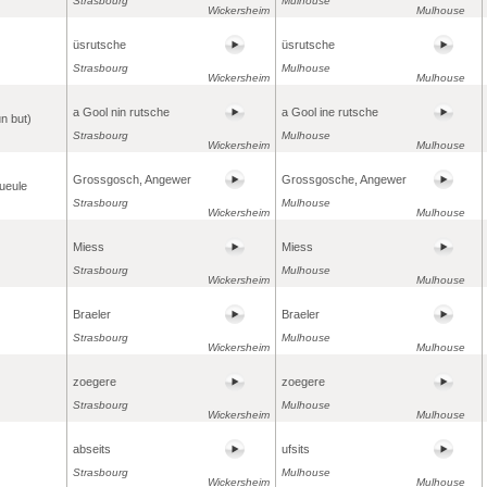
Strasbourg
Mulhouse
Wickersheim
Mulhouse
üsrutsche
üsrutsche
Strasbourg
Mulhouse
Wickersheim
Mulhouse
a Gool nin rutsche
a Gool ine rutsche
un but)
Strasbourg
Mulhouse
Wickersheim
Mulhouse
Grossgosch, Angewer
Grossgosche, Angewer
ueule
Strasbourg
Mulhouse
Wickersheim
Mulhouse
Miess
Miess
Strasbourg
Mulhouse
Wickersheim
Mulhouse
Braeler
Braeler
Strasbourg
Mulhouse
Wickersheim
Mulhouse
zoegere
zoegere
Strasbourg
Mulhouse
Wickersheim
Mulhouse
abseits
ufsits
Strasbourg
Mulhouse
Wickersheim
Mulhouse