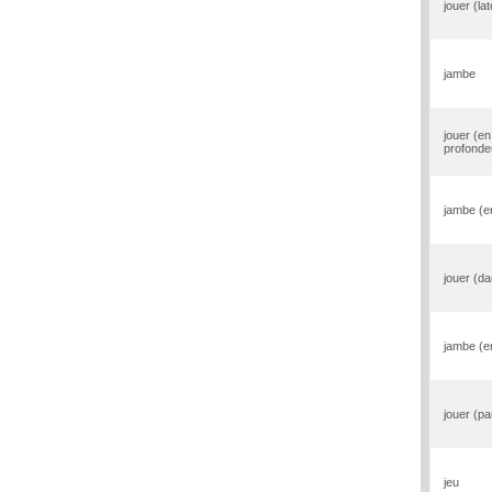
jouer (la
jambe
jouer (en
profonde
jambe (e
jouer (da
jambe (e
jouer (par
jeu