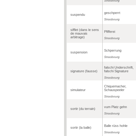
Strasbourg
geschperrt
suspendu
Strasbourg
sifflet (dans le sens
Pfifferei
de mauvais
arbitrage)
Strasbourg
Schperrung
suspension
Strasbourg
falschi Underschrift,
signature (fausse)
falschi Signature
Strasbourg
Chiquemacher,
simulateur
Schauspeeler
Strasbourg
vum Platz gehn
sortir (du terrain)
Strasbourg
Balle rüss hohle
sortir (la balle)
Strasbourg