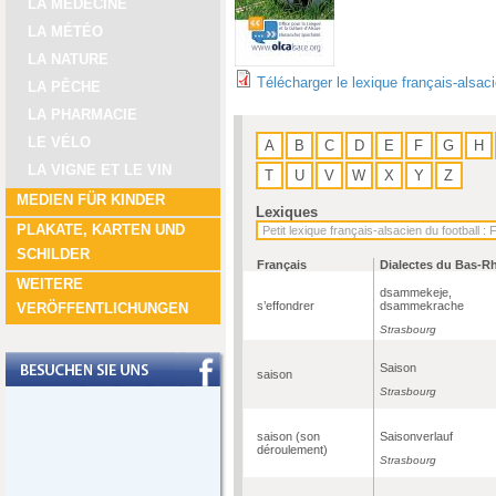
LA MÉDECINE
LA MÉTÉO
LA NATURE
Télécharger le lexique français-alsac
LA PÊCHE
LA PHARMACIE
LE VÉLO
A
B
C
D
E
F
G
H
LA VIGNE ET LE VIN
T
U
V
W
X
Y
Z
MEDIEN FÜR KINDER
Lexiques
PLAKATE, KARTEN UND
SCHILDER
Français
Dialectes du Bas-R
WEITERE
dsammekeje,
s’effondrer
dsammekrache
VERÖFFENTLICHUNGEN
Strasbourg
Saison
saison
Strasbourg
saison (son
Saisonverlauf
déroulement)
Strasbourg