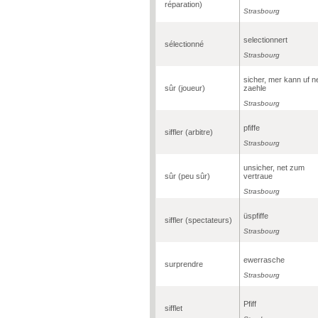
réparation)
Strasbourg
selectionnert
sélectionné
Strasbourg
sicher, mer kann uf n
sûr (joueur)
zaehle
Strasbourg
pfiffe
siffler (arbitre)
Strasbourg
unsicher, net zum
sûr (peu sûr)
vertraue
Strasbourg
üspfiffe
siffler (spectateurs)
Strasbourg
ewerrasche
surprendre
Strasbourg
Pfiff
sifflet