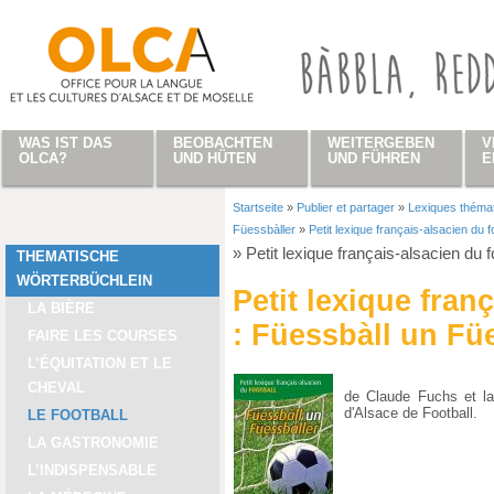
Direkt zum Inhalt
WAS IST DAS
BEOBACHTEN
WEITERGEBEN
V
OLCA?
UND HÜTEN
UND FÜHREN
E
Startseite
»
Publier et partager
»
Lexiques théma
Sie sind hier
Füessbàller
»
Petit lexique français-alsacien du 
»
Petit lexique français-alsacien du 
THEMATISCHE
WÖRTERBÜCHLEIN
Petit lexique fran
LA BIÈRE
: Füessbàll un Fü
FAIRE LES COURSES
L’ÉQUITATION ET LE
CHEVAL
de Claude Fuchs et la
d'Alsace de Football.
LE FOOTBALL
LA GASTRONOMIE
L’INDISPENSABLE