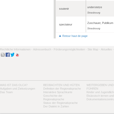
understetze
soutenir
Strasbourg
Zuschauer, Publikum
spectateur
Strasbourg
Retour haut de page
Rechtliche Informationen -
Adressenbuch -
Förderungsmöglichkeiten -
Site Map -
Aktuelles -
WAS IST DAS OLCA?
BEOBACHTEN UND HÜTEN
WEITERGEBEN UND
Aufgaben und Zielsetzungen
Definition der Regionalsprache
FÜHREN
Das Team
Interaktive Sprachkarte
Kinder und Jugendlich
Geschichte der
Elsässisch lernen und
Regionalsprache
Dokumentationszentr
Status der Regionalsprache
Der Dialekt in Zahlen