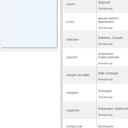
Sagmahl
sciure
Strasbourg
wieviel steht's?
score
Speelstand
Strasbourg
Selektion, Üswahl
sélection
Strasbourg
Schponsor,
sponsor
Geldschpender
Strasbourg
Balle schtoppe
stopper (la balle)
Strasbourg
Schtopper
stoppeur
Strasbourg
Anhaenger, Sübborde
supporter
Strasbourg
surface (de
Strofrauem