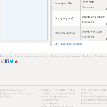
ufsits pfiffe
hors jeu (siffler)
Strasbourg
abseits Linie speele
hors jeu (jouer)
Strasbourg
abseits Fall bauje
hors jeu (mettre)
Strasbourg
Retour haut de page
Rechtliche Informationen -
Adressenbuch -
Förderungsmöglichkeiten -
Site Map -
Aktuelles -
WAS IST DAS OLCA?
BEOBACHTEN UND HÜTEN
WEITERGEBEN UND
Aufgaben und Zielsetzungen
Definition der Regionalsprache
FÜHREN
Das Team
Interaktive Sprachkarte
Kinder und Jugendlich
Geschichte der
Elsässisch lernen und
Regionalsprache
Dokumentationszentr
Status der Regionalsprache