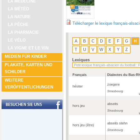
LA MÉDECINE
LA MÉTÉO
LA NATURE
Télécharger le lexique français-alsac
LA PÊCHE
LA PHARMACIE
LE VÉLO
A
B
C
D
E
F
G
H
LA VIGNE ET LE VIN
T
U
V
W
X
Y
Z
MEDIEN FÜR KINDER
Lexiques
PLAKATE, KARTEN UND
SCHILDER
Français
Dialectes du Bas-R
WEITERE
zoegere
hésiter
VERÖFFENTLICHUNGEN
Strasbourg
abseits
hors jeu
Strasbourg
abseits stehn
hors jeu (être)
Strasbourg