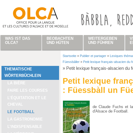
Direkt zum Inhalt
WAS IST DAS
BEOBACHTEN
WEITERGEBEN
V
OLCA?
UND HÜTEN
UND FÜHREN
E
Startseite
»
Publier et partager
»
Lexiques théma
Sie sind hier
Füessbàller
»
Petit lexique français-alsacien du 
»
Petit lexique français-alsacien du 
THEMATISCHE
WÖRTERBÜCHLEIN
Petit lexique fran
LA BIÈRE
: Füessbàll un Fü
FAIRE LES COURSES
L’ÉQUITATION ET LE
CHEVAL
de Claude Fuchs et la
d'Alsace de Football.
LE FOOTBALL
LA GASTRONOMIE
L’INDISPENSABLE