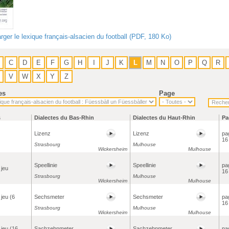
rger le lexique français-alsacien du football (PDF, 180 Ko)
C
D
E
F
G
H
I
J
K
L
M
N
O
P
Q
R
V
W
X
Y
Z
es
Page
s
Dialectes du Bas-Rhin
Dialectes du Haut-Rhin
Pa
Lizenz
Lizenz
pa
16
Strasbourg
Mulhouse
Wickersheim
Mulhouse
Speellinie
Speellinie
pa
 jeu
16
Strasbourg
Mulhouse
Wickersheim
Mulhouse
 jeu (6
Sechsmeter
Sechsmeter
pa
16
Strasbourg
Mulhouse
Wickersheim
Mulhouse
 jeu (16
Sachzehnmeter
Sachzehnmeter
pa