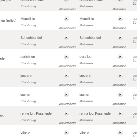
16
Strasbourg
Mulhouse
Wickersheim
Mulhouse
Mettellinie
Mettellinie
pa
 jeu (milieu)
16
Strasbourg
Mulhouse
Wickersheim
Mulhouse
Schuehbandel
Schuehbandel
pa
16
Strasbourg
Mulhouse
Wickersheim
Mulhouse
durich lon
dura loo
pa
arler
16
Strasbourg
Mulhouse
Wickersheim
Mulhouse
lancere
lancere
pa
16
Strasbourg
Mulhouse
Wickersheim
Mulhouse
laamer
laamer
pa
16
Strasbourg
Mulhouse
Wickersheim
Mulhouse
renne lon, Fuss lepfe
renna loo, Fuss lepfe
pa
pied
16
Strasbourg
Mulhouse
Wickersheim
Mulhouse
Libero
Libero
pa
16