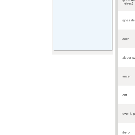
mètres)
lignes de
lacet
laisser p
lancer
lent
lever le 
libero