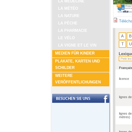
LA MÉDECINE
LA MÉTÉO
LA NATURE
Télécha
LA PÊCHE
LA PHARMACIE
A
B
LE VÉLO
T
U
LA VIGNE ET LE VIN
MEDIEN FÜR KINDER
Lexiqu
PLAKATE, KARTEN UND
SCHILDER
Françai
WEITERE
licence
VERÖFFENTLICHUNGEN
lignes de
lignes de
mètres)
lignes de