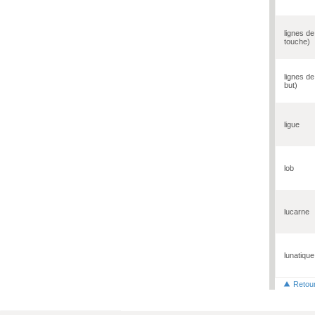
lignes de
touche)
lignes de
but)
ligue
lob
lucarne
lunatique
Retou