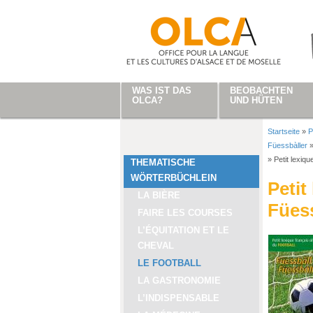
Direkt zum Inhalt
WAS IST DAS
BEOBACHTEN
OLCA?
UND HÜTEN
Startseite
»
P
Sie sind
Füessbàller
»
Petit lexiq
THEMATISCHE
WÖRTERBÜCHLEIN
Petit
LA BIÈRE
Füess
FAIRE LES COURSES
L’ÉQUITATION ET LE
CHEVAL
LE FOOTBALL
LA GASTRONOMIE
L’INDISPENSABLE