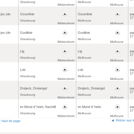
Strasbourg
Mulhouse
Wickersheim
Mulhouse
 jeu (de
Üsserlinie
Üsserlinie
pa
17
Strasbourg
Mulhouse
Wickersheim
Mulhouse
 jeu (de
Goollinie
Goollinie
pa
17
Strasbourg
Mulhouse
Wickersheim
Mulhouse
Lig
Lig
pa
17
Strasbourg
Mulhouse
Wickersheim
Mulhouse
Lob
Lob
pa
17
Strasbourg
Mulhouse
Wickersheim
Mulhouse
Drejeck, Dreiangel
Drejeck, Dreiangel
pa
17
Strasbourg
Mulhouse
Wickersheim
Mulhouse
im Mond d' heim, Nachtill
im Mond d' heim
pa
17
Strasbourg
Mulhouse
Wickersheim
Mulhouse
Retour aux 
r haut de page