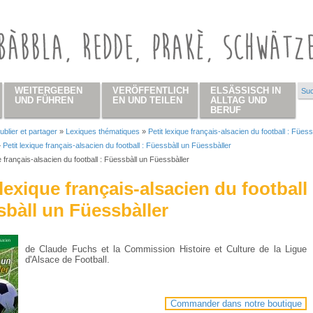
WEITERGEBEN
VERÖFFENTLICH
ELSÄSSISCH IN
Suc
Su
UND FÜHREN
EN UND TEILEN
ALLTAG UND
BERUF
ublier et partager
»
Lexiques thématiques
»
Petit lexique français-alsacien du football : Füess
 hier
»
Petit lexique français-alsacien du football : Füessbàll un Füessbàller
ue français-alsacien du football : Füessbàll un Füessbàller
 lexique français-alsacien du football 
bàll un Füessbàller
de Claude Fuchs et la Commission Histoire et Culture de la Ligue
d'Alsace de Football.
Commander dans notre boutique