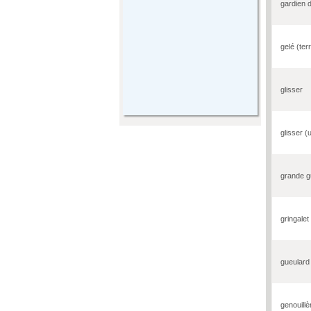
gardien 
gelé (ter
glisser
glisser (
grande g
gringalet
gueulard
genouillè