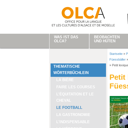
Direkt zum Inhalt
WAS IST DAS
BEOBACHTEN
OLCA?
UND HÜTEN
Startseite
»
P
Sie sind
Füessbàller
»
Petit lexiq
THEMATISCHE
WÖRTERBÜCHLEIN
Petit
LA BIÈRE
Füess
FAIRE LES COURSES
L’ÉQUITATION ET LE
CHEVAL
LE FOOTBALL
LA GASTRONOMIE
L’INDISPENSABLE