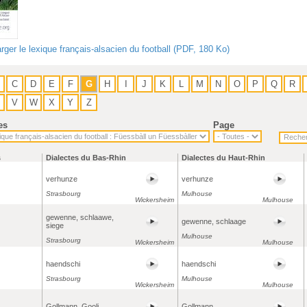
rger le lexique français-alsacien du football (PDF, 180 Ko)
C
D
E
F
G
H
I
J
K
L
M
N
O
P
Q
R
V
W
X
Y
Z
es
Page
s
Dialectes du Bas-Rhin
Dialectes du Haut-Rhin
verhunze
verhunze
Strasbourg
Mulhouse
Wickersheim
Mulhouse
gewenne, schlaawe,
gewenne, schlaage
siege
Mulhouse
Strasbourg
Wickersheim
Mulhouse
haendschi
haendschi
Strasbourg
Mulhouse
Wickersheim
Mulhouse
Gollmann, Gooli
Gollmann