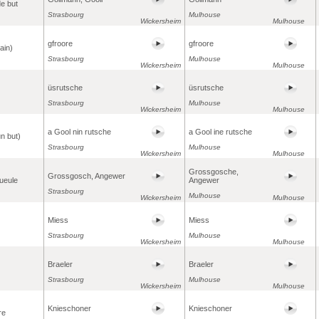
de but
Strasbourg
Mulhouse
Wickersheim
Mulhouse
gfroore
gfroore
rain)
Strasbourg
Mulhouse
Wickersheim
Mulhouse
üsrutsche
üsrutsche
Strasbourg
Mulhouse
Wickersheim
Mulhouse
a Gool nin rutsche
a Gool ine rutsche
un but)
Strasbourg
Mulhouse
Wickersheim
Mulhouse
Grossgosche,
Grossgosch, Angewer
ueule
Angewer
Strasbourg
Mulhouse
Wickersheim
Mulhouse
Miess
Miess
Strasbourg
Mulhouse
Wickersheim
Mulhouse
Braeler
Braeler
Strasbourg
Mulhouse
Wickersheim
Mulhouse
Knieschoner
Knieschoner
re