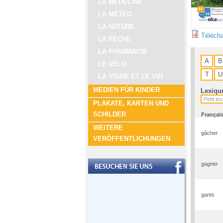
LA MÉDECINE
LA MÉTÉO
LA NATURE
Télécha
LA PÊCHE
LA PHARMACIE
A
B
LE VÉLO
T
U
LA VIGNE ET LE VIN
MEDIEN FÜR KINDER
Lexiqu
PLAKATE, KARTEN UND
SCHILDER
Françai
WEITERE
gâcher
VERÖFFENTLICHUNGEN
gagner
gants