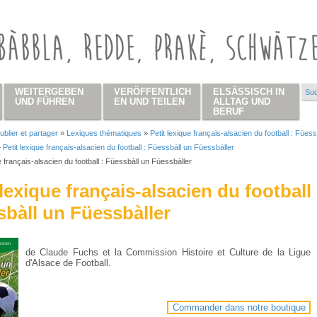
WEITERGEBEN
VERÖFFENTLICH
ELSÄSSISCH IN
Suc
Su
UND FÜHREN
EN UND TEILEN
ALLTAG UND
BERUF
ublier et partager
»
Lexiques thématiques
»
Petit lexique français-alsacien du football : Füess
 hier
»
Petit lexique français-alsacien du football : Füessbàll un Füessbàller
ue français-alsacien du football : Füessbàll un Füessbàller
 lexique français-alsacien du football 
bàll un Füessbàller
de Claude Fuchs et la Commission Histoire et Culture de la Ligue
d'Alsace de Football.
Commander dans notre boutique