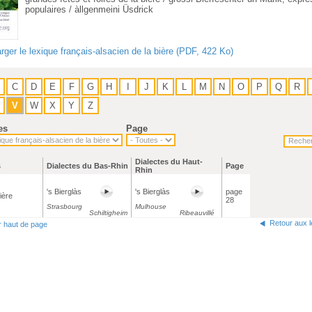
populaires / àllgenmeini Üsdrick
rger le lexique français-alsacien de la bière (PDF, 422 Ko)
C
D
E
F
G
H
I
J
K
L
M
N
O
P
Q
R
V
W
X
Y
Z
es
Page
Dialectes du Haut-
s
Dialectes du Bas-Rhin
Page
Rhin
's Bierglàs
's Bierglàs
page
ière
28
Strasbourg
Mulhouse
Schiltigheim
Ribeauvillé
Retour aux 
r haut de page