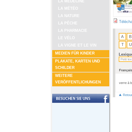
LA MÉDECINE
LA MÉTÉO
LA NATURE
Télécha
LA PÊCHE
LA PHARMACIE
A
B
LE VÉLO
T
U
LA VIGNE ET LE VIN
MEDIEN FÜR KINDER
Lexiqu
PLAKATE, KARTEN UND
SCHILDER
Françai
WEITERE
VERÖFFENTLICHUNGEN
verre à b
Retou