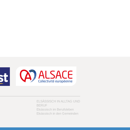
ELSÄSSISCH IN ALLTAG UND
BERUF
Elsässisch im Berufsleben
Elsässisch in den Gemeinden