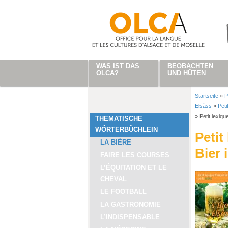
Direkt zum Inhalt
WAS IST DAS
BEOBACHTEN
OLCA?
UND HÜTEN
Startseite
»
P
Sie sind
Elsàss
»
Peti
»
Petit lexiqu
THEMATISCHE
WÖRTERBÜCHLEIN
Petit
LA BIÈRE
Bier 
FAIRE LES COURSES
L’ÉQUITATION ET LE
CHEVAL
LE FOOTBALL
LA GASTRONOMIE
L’INDISPENSABLE