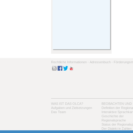
Rechtliche Informationen -
Adressenbuch -
Förderungsmo
WAS IST DAS OLCA?
BEOBACHTEN UND
Aufgaben und Zielsetzungen
Definition der Region
Das Team
Interaktive Sprachkar
Geschichte der
Regionalsprache
Status der Regionals
Der Dialekt in Zahlen