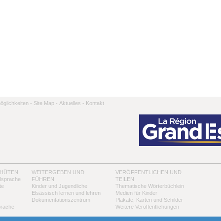
̈glichkeiten -
Site Map -
Aktuelles -
Kontakt
 HÜTEN
WEITERGEBEN UND
VERÖFFENTLICHEN UND
alsprache
FÜHREN
TEILEN
te
Kinder und Jugendliche
Thematische Wörterbüchlein
Elsässisch lernen und lehren
Medien für Kinder
Dokumentationszentrum
Plakate, Karten und Schilder
prache
Weitere Veröffentlichungen