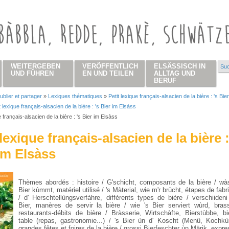
WEITERGEBEN
VERÖFFENTLICH
ELSÄSSISCH IN
Suc
Su
UND FÜHREN
EN UND TEILEN
ALLTAG UND
BERUF
ublier et partager
»
Lexiques thématiques
»
Petit lexique français-alsacien de la bière : 's Bie
 hier
t lexique français-alsacien de la bière : 's Bier im Elsàss
e français-alsacien de la bière : 's Bier im Elsàss
 lexique français-alsacien de la bière :
im Elsàss
Thèmes abordés : histoire / G'schicht, composants de la bière / wàs
Bier kùmmt, matériel utilisé / 's Màterial, wie m'r brücht, étapes de fabr
/ d' Herschtellùngsverfàhre, différents types de bière / verschiideni
Bier, manères de servir la bière / wie 's Bier serviert wùrd, brass
restaurants-débits de bière / Bràsserie, Wirtschàfte, Bierstùbbe, bi
table (repas, gastronomie...) / 's Bier ùn d' Koscht (Menü, Kochkù
grandes fêtes et foires de la bière / grossi Bierfeschter ùn Märik, expr