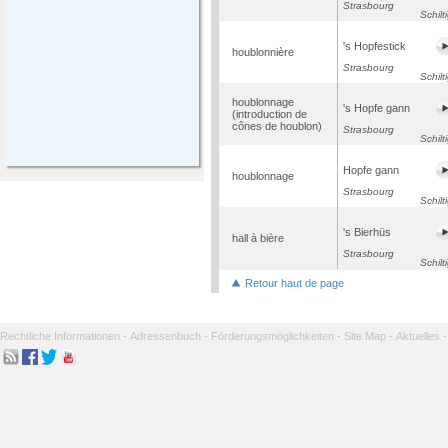
Strasbourg
Schilt
's Hopfestick
houblonnière
Strasbourg
Schilt
houblonnage
's Hopfe gann
(introduction de
cônes de houblon)
Strasbourg
Schilt
Hopfe gann
houblonnage
Strasbourg
Schilt
's Bierhüs
hall à bière
Strasbourg
Schilt
Retour haut de page
Rechtliche Informationen -
Adressenbuch -
Förderungsmöglichkeiten -
Site Map -
Aktuelles -