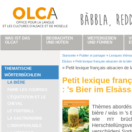
Direkt zum Inhalt
WAS IST DAS
BEOBACHTEN
WEITERGEBEN
V
OLCA?
UND HÜTEN
UND FÜHREN
E
Startseite
»
Publier et partager
»
Lexiques théma
Sie sind hier
Elsàss
»
Petit lexique français-alsacien de la bièr
»
Petit lexique français-alsacien de l
THEMATISCHE
WÖRTERBÜCHLEIN
Petit lexique fran
LA BIÈRE
: 's Bier im Elsàss
FAIRE LES COURSES
L’ÉQUITATION ET LE
CHEVAL
Thèmes abordés :
LE FOOTBALL
bière / wàs in 's 
wie m'r brüc
LA GASTRONOMIE
Herschtellùngsv
L’INDISPENSABLE
verschiideni Sort