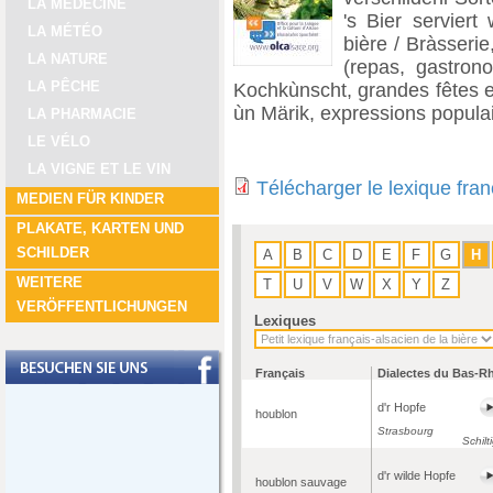
LA MÉDECINE
's Bier serviert
LA MÉTÉO
bière / Bràsserie
LA NATURE
(repas, gastrono
LA PÊCHE
Kochkùnscht, grandes fêtes et 
ùn Märik, expressions populai
LA PHARMACIE
LE VÉLO
LA VIGNE ET LE VIN
Télécharger le lexique fran
MEDIEN FÜR KINDER
PLAKATE, KARTEN UND
SCHILDER
A
B
C
D
E
F
G
H
WEITERE
T
U
V
W
X
Y
Z
VERÖFFENTLICHUNGEN
Lexiques
Français
Dialectes du Bas-R
d'r Hopfe
houblon
Strasbourg
Schilt
d'r wilde Hopfe
houblon sauvage