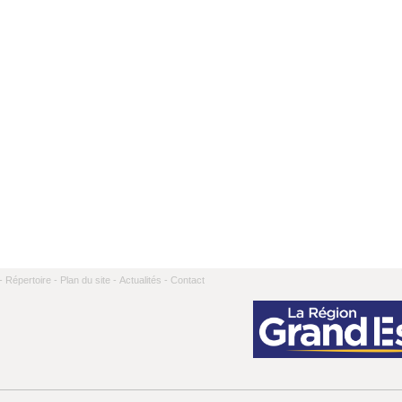
-
Répertoire -
Plan du site -
Actualités -
Contact