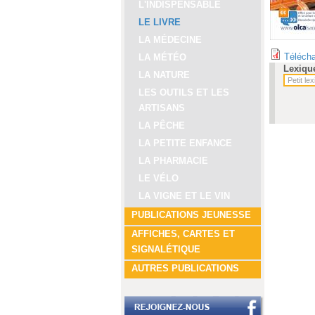
L'INDISPENSABLE
LE LIVRE
LA MÉDECINE
Télécha
LA MÉTÉO
Lexiqu
LA NATURE
LES OUTILS ET LES
ARTISANS
LA PÊCHE
LA PETITE ENFANCE
LA PHARMACIE
LE VÉLO
LA VIGNE ET LE VIN
PUBLICATIONS JEUNESSE
AFFICHES, CARTES ET
SIGNALÉTIQUE
AUTRES PUBLICATIONS