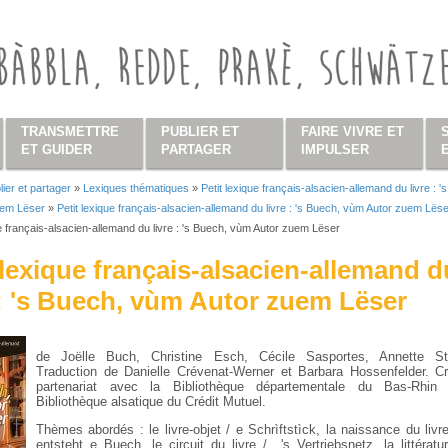
TRANSMETTRE
PUBLIER ET
FAIRE VIVRE ET
ET GUIDER
PARTAGER
IMPULSER
lier et partager
»
Lexiques thématiques
»
Petit lexique français-alsacien-allemand du livre : '
s ici
uem Lëser
»
Petit lexique français-alsacien-allemand du livre : 's Buech, vùm Autor zuem Lës
ue français-alsacien-allemand du livre : 's Buech, vùm Autor zuem Lëser
 lexique français-alsacien-allemand d
 : 's Buech, vùm Autor zuem Lëser
de Joëlle Buch, Christine Esch, Cécile Sasportes, Annette Str
Traduction de Danielle Crévenat-Werner et Barbara Hossenfelder. C
partenariat avec la Bibliothèque départementale du Bas-Rhin
Bibliothèque alsatique du Crédit Mutuel.
Thèmes abordés : le livre-objet / e Schrìftstìck, la naissance du livr
entsteht e Buech, le circuit du livre / 's Vertriebsnetz, la littératu