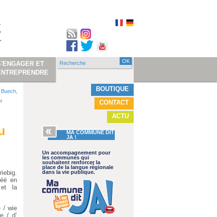
Recherche
S'ENGAGER ET
Formulaire de
ENTREPRENDRE
recherche
BOUTIQUE
s Buech,
er
CONTACT
ACTU
u
MA COMMUNE DIT
JA !
Un accompagnement pour
les communes qui
souhaitent renforcer la
place de la langue régionale
iebig.
dans la vie publique.
réé en
 et la
e / wie
re / d’