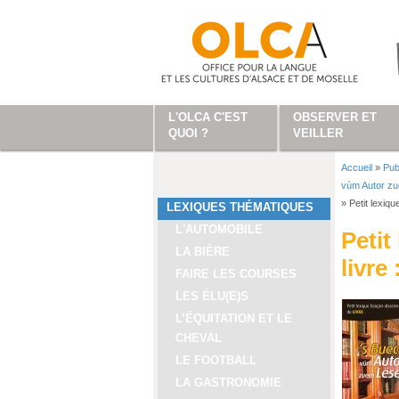
Aller au contenu principal
L'OLCA C'EST
OBSERVER ET
QUOI ?
VEILLER
Accueil
»
Pub
Vous ête
vùm Autor z
»
Petit lexiq
LEXIQUES THÉMATIQUES
L'AUTOMOBILE
Petit
LA BIÈRE
livre
FAIRE LES COURSES
LES ÉLU(E)S
L’ÉQUITATION ET LE
CHEVAL
LE FOOTBALL
LA GASTRONOMIE