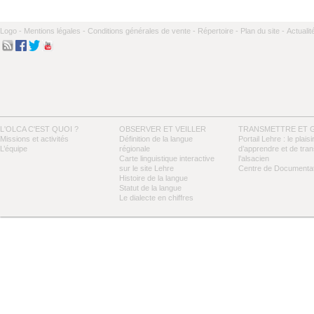
Logo -
Mentions légales -
Conditions générales de vente -
Répertoire -
Plan du site -
Actualit
L'OLCA C'EST QUOI ?
OBSERVER ET VEILLER
TRANSMETTRE ET 
Missions et activités
Définition de la langue
Portail Lehre : le plaisi
L’équipe
régionale
d’apprendre et de tra
Carte linguistique interactive
l’alsacien
sur le site Lehre
Centre de Documentat
Histoire de la langue
Statut de la langue
Le dialecte en chiffres