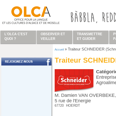
Aller au contenu principal
L'OLCA C'EST
OBSERVER ET
TRANSMETTRE
P
QUOI ?
VEILLER
ET GUIDER
P
»
Traiteur SCHNEIDER (Schne
Accueil
Vous êtes ici
Traiteur SCHNEID
Catégor
Entrepris
Agroalime
M. Damien VAN OVERBEKE, D
5 rue de l'Energie
67720
HOERDT