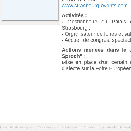
www.strasbourg-events.com
Activités :
- Gestionnaire du Palai
Strasbourg ;
- Organisateur de foires et sa
- Accueil de congrés, spectac
Actions menées dans le ca
Sproch" :
Mise en place d'un certai
dialecte sur la Foire Europé
Logo -
Mentions légales -
Conditions générales de vente -
Répertoire -
Plan du site -
Actualit