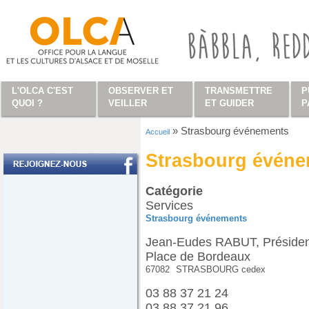
Aller au contenu principal
L'OLCA C'EST
OBSERVER ET
TRANSMETTRE
P
QUOI ?
VEILLER
ET GUIDER
P
»
Strasbourg événements
Accueil
Vous êtes ici
Strasbourg évén
Catégorie
Services
Strasbourg événements
Jean-Eudes RABUT, Président
Place de Bordeaux
67082
STRASBOURG cedex
03 88 37 21 24
03 88 37 21 96