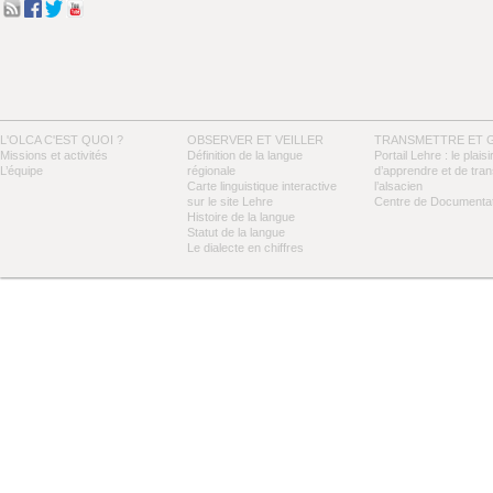
L'OLCA C'EST QUOI ?
OBSERVER ET VEILLER
TRANSMETTRE ET 
Missions et activités
Définition de la langue
Portail Lehre : le plaisi
L’équipe
régionale
d’apprendre et de tra
Carte linguistique interactive
l’alsacien
sur le site Lehre
Centre de Documentat
Histoire de la langue
Statut de la langue
Le dialecte en chiffres