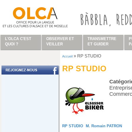
Aller au contenu principal
L'OLCA C'EST
OBSERVER ET
TRANSMETTRE
P
QUOI ?
VEILLER
ET GUIDER
P
»
RP STUDIO
Accueil
Vous êtes ici
RP STUDIO
Catégor
Entrepris
Commerc
RP STUDIO
M. Romain PATRON