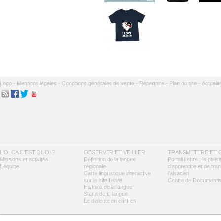
Logo -
Mentions légales -
Conditions générales de vente -
Répertoire -
Plan du site -
Actualit
L'OLCA C'EST QUOI ?
OBSERVER ET VEILLER
TRANSMETTRE ET 
Missions et activités
Définition de la langue
Portail Lehre : le plaisi
L’équipe
régionale
d’apprendre et de tra
Carte linguistique interactive
l’alsacien
sur le site Lehre
Centre de Documentat
Histoire de la langue
Statut de la langue
Le dialecte en chiffres