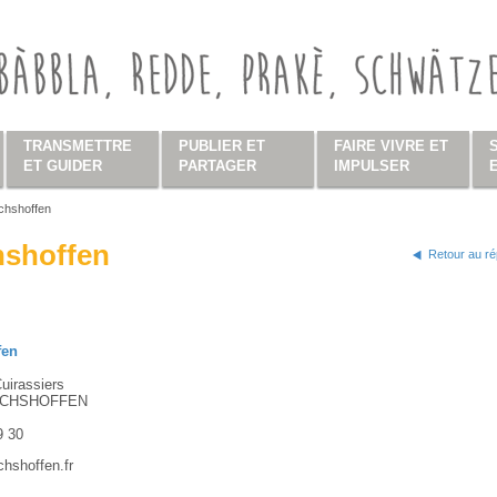
TRANSMETTRE
PUBLIER ET
FAIRE VIVRE ET
ET GUIDER
PARTAGER
IMPULSER
chshoffen
s ici
hshoffen
Retour au ré
fen
uirassiers
ICHSHOFFEN
9 30
chshoffen.fr