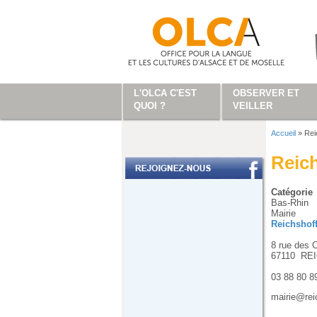
Aller au contenu principal
L'OLCA C'EST
OBSERVER ET
QUOI ?
VEILLER
Accueil
»
Rei
Vous ête
Reic
Catégorie
Bas-Rhin
Mairie
Reichshof
8 rue des C
67110
RE
03 88 80 8
mairie@rei