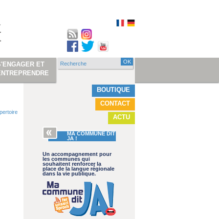
Recherche
S'ENGAGER ET
Formulaire de
ENTREPRENDRE
recherche
BOUTIQUE
CONTACT
pertoire
ACTU
MA COMMUNE DIT
JA !
Un accompagnement pour
les communes qui
souhaitent renforcer la
place de la langue régionale
dans la vie publique.