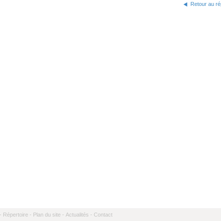
Retour au ré
-
Répertoire -
Plan du site -
Actualités -
Contact