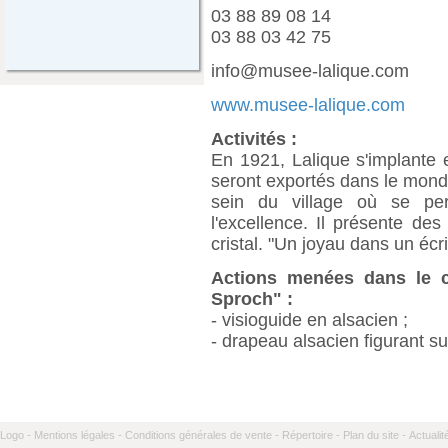
03 88 89 08 14
03 88 03 42 75
info@musee-lalique.com
www.musee-lalique.com
Activités :
En 1921, Lalique s'implante 
seront exportés dans le mond
sein du village où se per
l'excellence. Il présente des
cristal. "Un joyau dans un écri
Actions menées dans le ca
Sproch" :
- visioguide en alsacien ;
- drapeau alsacien figurant s
Logo -
Mentions légales -
Conditions générales de vente -
Répertoire -
Plan du site -
Actualit