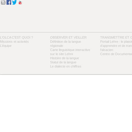
L'OLCA C'EST QUOI ?
OBSERVER ET VEILLER
TRANSMETTRE ET 
Missions et activités
Définition de la langue
Portail Lehre : le plaisi
L’équipe
régionale
d’apprendre et de tra
Carte linguistique interactive
l’alsacien
sur le site Lehre
Centre de Documentat
Histoire de la langue
Statut de la langue
Le dialecte en chiffres