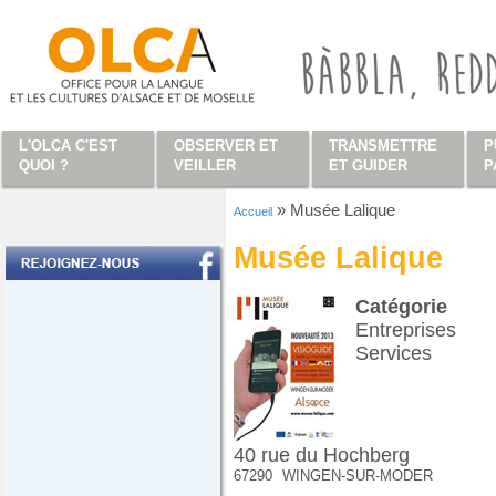
Aller au contenu principal
L'OLCA C'EST
OBSERVER ET
TRANSMETTRE
P
QUOI ?
VEILLER
ET GUIDER
P
»
Musée Lalique
Accueil
Vous êtes ici
Musée Lalique
Catégorie
Entreprises
Services
40 rue du Hochberg
67290
WINGEN-SUR-MODER