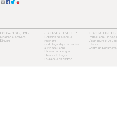
L'OLCA C'EST QUOI ?
OBSERVER ET VEILLER
TRANSMETTRE ET 
Missions et activités
Définition de la langue
Portail Lehre : le plaisi
L’équipe
régionale
d’apprendre et de tra
Carte linguistique interactive
l’alsacien
sur le site Lehre
Centre de Documentat
Histoire de la langue
Statut de la langue
Le dialecte en chiffres