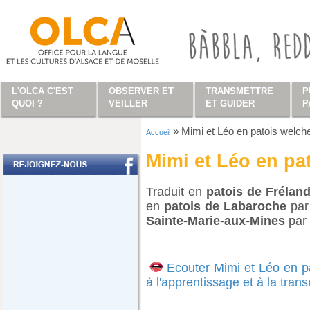
Aller au contenu principal
L'OLCA C'EST
OBSERVER ET
TRANSMETTRE
P
QUOI ?
VEILLER
ET GUIDER
P
»
Mimi et Léo en patois welch
Accueil
Vous êtes ici
Mimi et Léo en pa
Traduit en
patois de Frélan
en
patois de Labaroche
par 
Sainte-Marie-aux-Mines
par 
Ecouter Mimi et Léo en p
à l'apprentissage et à la tran