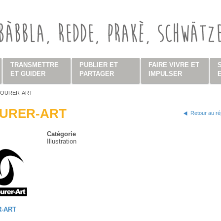
TRANSMETTRE
PUBLIER ET
FAIRE VIVRE ET
ET GUIDER
PARTAGER
IMPULSER
MOURER-ART
s ici
OURER-ART
Retour au ré
Catégorie
Illustration
R-ART