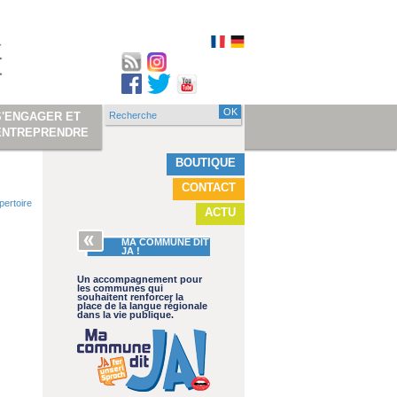
Recherche
S'ENGAGER ET
Formulaire de
ENTREPRENDRE
recherche
BOUTIQUE
CONTACT
pertoire
ACTU
MA COMMUNE DIT
JA !
Un accompagnement pour
les communes qui
souhaitent renforcer la
place de la langue régionale
dans la vie publique.