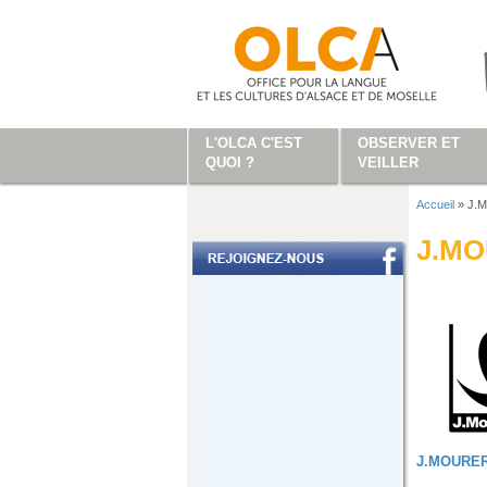
Aller au contenu principal
L'OLCA C'EST
OBSERVER ET
QUOI ?
VEILLER
Accueil
»
J.
Vous ête
J.M
J.MOURE