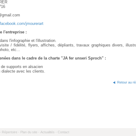
RER
716
t@gmail.com
.facebook.com/jmourerart
e l'entreprise :
ans l'infographie et l'illustration.
isite / fidélité, flyers, affiches, dépliants, travaux graphiques divers, illustr
hoto, etc...
nées dans le cadre de la charte "JA fer unseri Sproch" :
 de supports en alsacien
 dialecte avec les clients.
Retour au ré
-
Répertoire -
Plan du site -
Actualités -
Contact