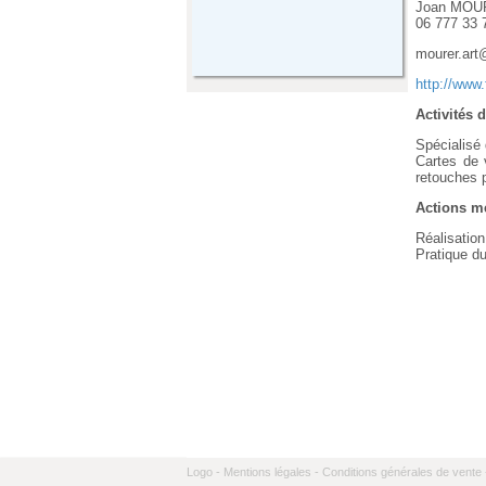
Joan MOU
06 777 33 
mourer.ar
http://www
Activités d
Spécialisé d
Cartes de v
retouches p
Actions me
Réalisation
Pratique du
Logo -
Mentions légales -
Conditions générales de vente 