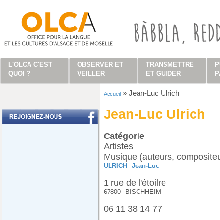
Aller au contenu principal
L'OLCA C'EST
OBSERVER ET
TRANSMETTRE
P
QUOI ?
VEILLER
ET GUIDER
P
»
Jean-Luc Ulrich
Accueil
Vous êtes ici
Jean-Luc Ulrich
Catégorie
Artistes
Musique (auteurs, compositeur
ULRICH
Jean-Luc
1 rue de l'étoilre
67800
BISCHHEIM
06 11 38 14 77