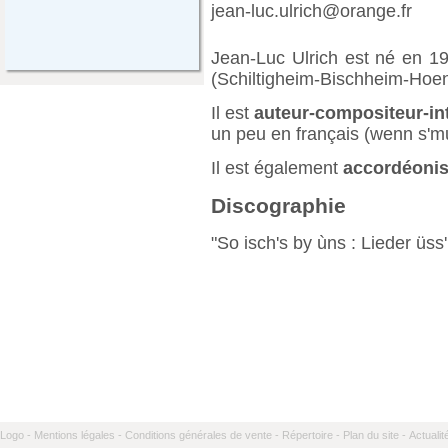
jean-luc.ulrich@orange.fr
Jean-Luc Ulrich est né en 19
(Schiltigheim-Bischheim-Hoe
Il est
auteur-compositeur-in
un peu en français (wenn s'm
Il est également
accordéoni
Discographie
"So isch's by ùns : Lieder üss
Logo -
Mentions légales -
Conditions générales de vente -
Répertoire -
Plan du site -
Actualit