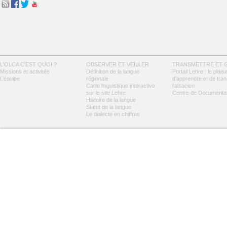
L'OLCA C'EST QUOI ?
OBSERVER ET VEILLER
TRANSMETTRE ET 
Missions et activités
Définition de la langue
Portail Lehre : le plaisi
L’équipe
régionale
d’apprendre et de tra
Carte linguistique interactive
l’alsacien
sur le site Lehre
Centre de Documentat
Histoire de la langue
Statut de la langue
Le dialecte en chiffres