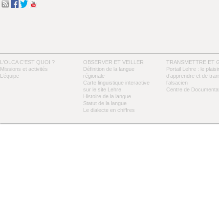
L'OLCA C'EST QUOI ?
OBSERVER ET VEILLER
TRANSMETTRE ET 
Missions et activités
Définition de la langue
Portail Lehre : le plaisi
L’équipe
régionale
d’apprendre et de tra
Carte linguistique interactive
l’alsacien
sur le site Lehre
Centre de Documentat
Histoire de la langue
Statut de la langue
Le dialecte en chiffres