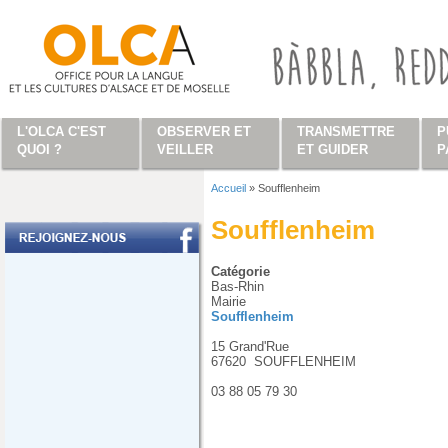
Aller au contenu principal
L'OLCA C'EST
OBSERVER ET
TRANSMETTRE
P
QUOI ?
VEILLER
ET GUIDER
P
Accueil
»
Soufflenheim
Vous êtes ici
Soufflenheim
Catégorie
Bas-Rhin
Mairie
Soufflenheim
15 Grand'Rue
67620
SOUFFLENHEIM
03 88 05 79 30