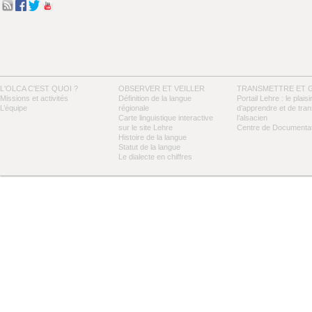
L'OLCA C'EST QUOI ?
OBSERVER ET VEILLER
TRANSMETTRE ET 
Missions et activités
Définition de la langue
Portail Lehre : le plaisi
L’équipe
régionale
d’apprendre et de tra
Carte linguistique interactive
l’alsacien
sur le site Lehre
Centre de Documentat
Histoire de la langue
Statut de la langue
Le dialecte en chiffres