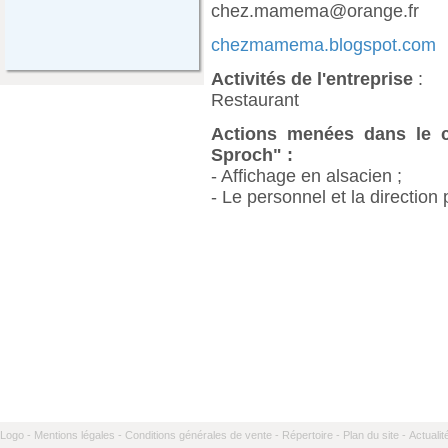
chez.mamema@orange.fr
chezmamema.blogspot.com
Activités de l'entreprise
:
Restaurant
Actions menées dans le ca
Sproch" :
- Affichage en alsacien ;
- Le personnel et la direction 
Logo -
Mentions légales -
Conditions générales de vente -
Répertoire -
Plan du site -
Actualit