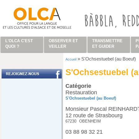
Aller au contenu principal
L'OLCA C'EST
OBSERVER ET
TRANSMETTRE
P
QUOI ?
VEILLER
ET GUIDER
P
»
S'Ochsestuebel (au Boeuf)
Accueil
Vous êtes ici
S'Ochsestuebel (a
Catégorie
Restauration
S'Ochsestuebel (au Boeuf)
Monsieur Pascal REINHARDT
12 route de Strasbourg
67230
OBENHEIM
03 88 98 32 21