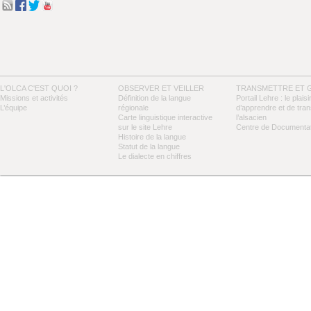
L'OLCA C'EST QUOI ?
OBSERVER ET VEILLER
TRANSMETTRE ET 
Missions et activités
Définition de la langue
Portail Lehre : le plaisi
L’équipe
régionale
d’apprendre et de tra
Carte linguistique interactive
l’alsacien
sur le site Lehre
Centre de Documentat
Histoire de la langue
Statut de la langue
Le dialecte en chiffres