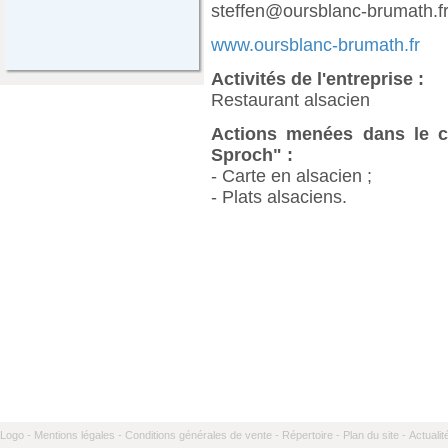
steffen@oursblanc-brumath.f
www.oursblanc-brumath.fr
Activités de l'entreprise :
Restaurant alsacien
Actions menées dans le ca
Sproch" :
- Carte en alsacien ;
- Plats alsaciens.
Logo -
Mentions légales -
Conditions générales de vente -
Répertoire -
Plan du site -
Actualit