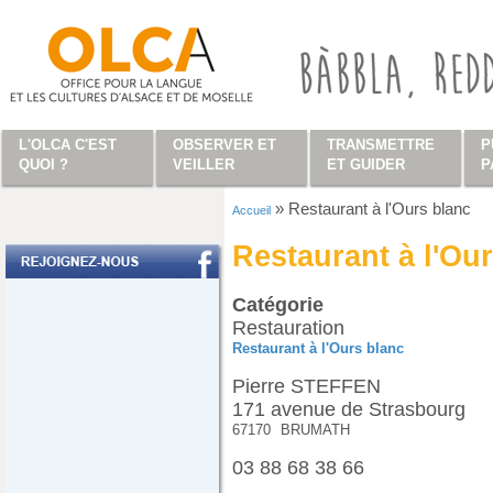
Aller au contenu principal
L'OLCA C'EST
OBSERVER ET
TRANSMETTRE
P
QUOI ?
VEILLER
ET GUIDER
P
»
Restaurant à l'Ours blanc
Accueil
Vous êtes ici
Restaurant à l'Ou
Catégorie
Restauration
Restaurant à l'Ours blanc
Pierre STEFFEN
171 avenue de Strasbourg
67170
BRUMATH
03 88 68 38 66