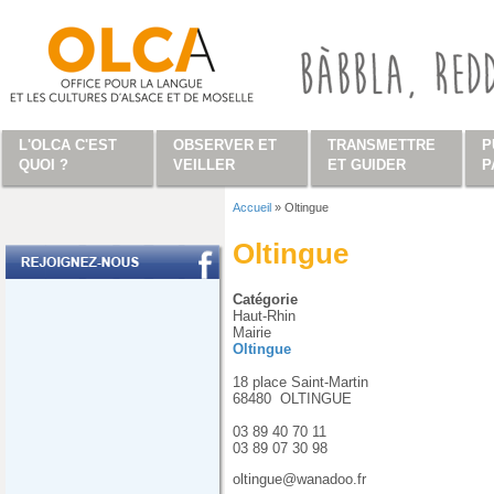
Aller au contenu principal
L'OLCA C'EST
OBSERVER ET
TRANSMETTRE
P
QUOI ?
VEILLER
ET GUIDER
P
Accueil
»
Oltingue
Vous êtes ici
Oltingue
Catégorie
Haut-Rhin
Mairie
Oltingue
18 place Saint-Martin
68480
OLTINGUE
03 89 40 70 11
03 89 07 30 98
oltingue@wanadoo.fr