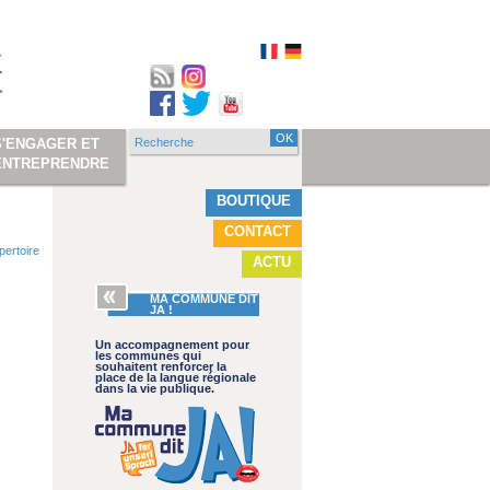
Recherche
S'ENGAGER ET
Formulaire de
ENTREPRENDRE
recherche
BOUTIQUE
CONTACT
pertoire
ACTU
MA COMMUNE DIT
JA !
Un accompagnement pour
les communes qui
souhaitent renforcer la
place de la langue régionale
dans la vie publique.