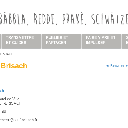
TRANSMETTRE
PUBLIER ET
FAIRE VIVRE ET
ET GUIDER
PARTAGER
IMPULSER
f-Brisach
s ici
-Brisach
Retour au ré
ach
ôtel de Ville
UF-BRISACH
1 68
eneral@neuf-brisach.fr