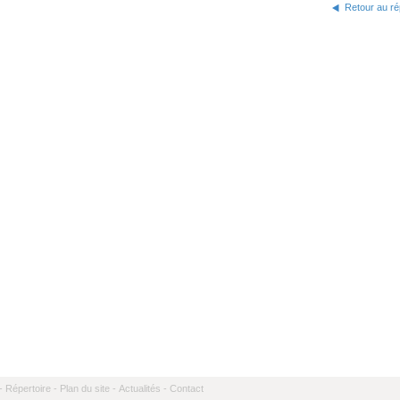
Retour au ré
-
Répertoire -
Plan du site -
Actualités -
Contact