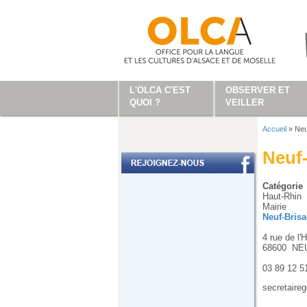
Aller au contenu principal
L'OLCA C'EST
OBSERVER ET
QUOI ?
VEILLER
Accueil
»
Neu
Vous ête
Neuf
Catégorie
Haut-Rhin
Mairie
Neuf-Bris
4 rue de l'H
68600
NE
03 89 12 5
secretaireg