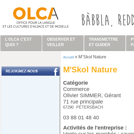
Aller au contenu principal
L'OLCA C'EST
OBSERVER ET
TRANSMETTRE
P
QUOI ?
VEILLER
ET GUIDER
P
»
M'Skol Nature
Accueil
Vous êtes ici
M'Skol Nature
Catégorie
Commerce
Olivier SIMMER, Gérant
71 rue principale
67290
PETERSBACH
03 88 01 48 40
Activités de l'entreprise :
Vente sur les marchés : savons,