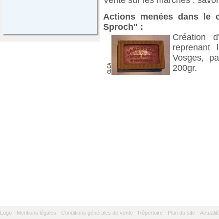
Actions menées dans le ca
Sproch" :
Création 
reprenant 
Vosges, pa
200gr.
Logo -
Mentions légales -
Conditions générales de vente -
Répertoire -
Plan du site -
Actualit