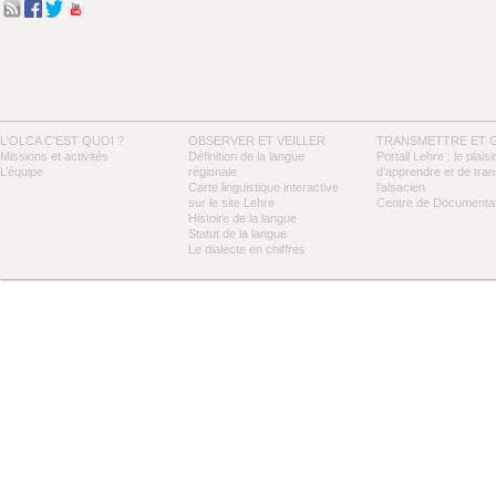
L'OLCA C'EST QUOI ?
OBSERVER ET VEILLER
TRANSMETTRE ET 
Missions et activités
Définition de la langue
Portail Lehre : le plaisi
L’équipe
régionale
d’apprendre et de tra
Carte linguistique interactive
l’alsacien
sur le site Lehre
Centre de Documentat
Histoire de la langue
Statut de la langue
Le dialecte en chiffres