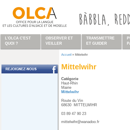
Aller au contenu principal
L'OLCA C'EST
OBSERVER ET
TRANSMETTRE
P
QUOI ?
VEILLER
ET GUIDER
P
Accueil
»
Mittelwihr
Vous êtes ici
Mittelwihr
Catégorie
Haut-Rhin
Mairie
Mittelwihr
Route du Vin
68630
MITTELWIHR
03 89 47 90 23
mittelwihr@wanadoo.fr