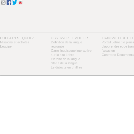
L'OLCA C'EST QUOI ?
OBSERVER ET VEILLER
TRANSMETTRE ET 
Missions et activités
Définition de la langue
Portail Lehre : le plaisi
L’équipe
régionale
d’apprendre et de tra
Carte linguistique interactive
l’alsacien
sur le site Lehre
Centre de Documentat
Histoire de la langue
Statut de la langue
Le dialecte en chiffres