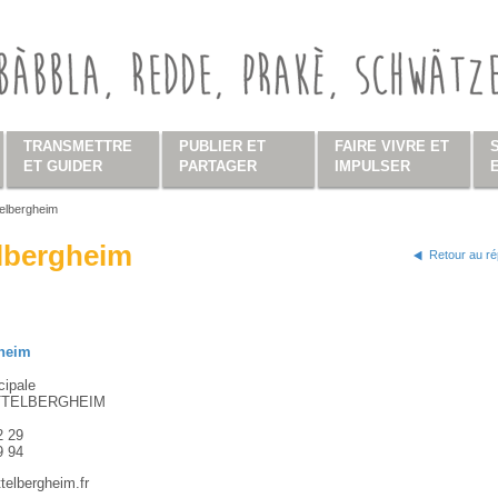
TRANSMETTRE
PUBLIER ET
FAIRE VIVRE ET
ET GUIDER
PARTAGER
IMPULSER
telbergheim
s ici
elbergheim
Retour au ré
gheim
cipale
TTELBERGHEIM
2 29
9 94
telbergheim.fr