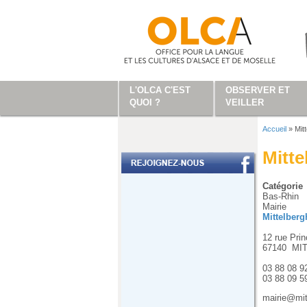
Aller au contenu principal
L'OLCA C'EST
OBSERVER ET
QUOI ?
VEILLER
Accueil
»
Mit
Vous ête
Mitt
Catégorie
Bas-Rhin
Mairie
Mittelber
12 rue Prin
67140
MI
03 88 08 9
03 88 09 5
mairie@mit