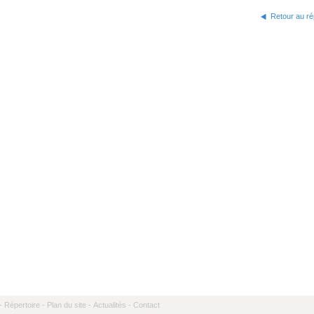
Retour au ré
-
Répertoire -
Plan du site -
Actualités -
Contact