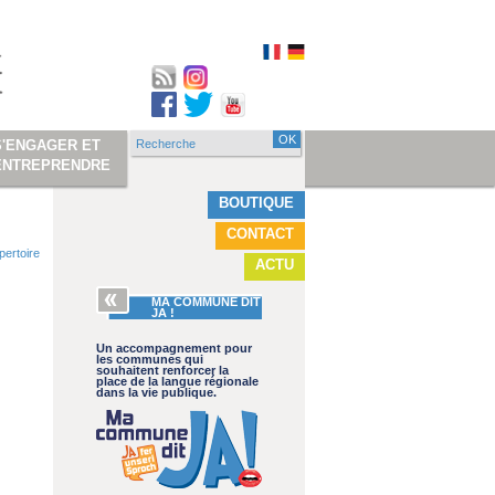
Recherche
S'ENGAGER ET
Formulaire de
ENTREPRENDRE
recherche
BOUTIQUE
CONTACT
pertoire
ACTU
MA COMMUNE DIT
JA !
Un accompagnement pour
les communes qui
souhaitent renforcer la
place de la langue régionale
dans la vie publique.