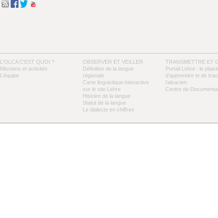
L'OLCA C'EST QUOI ?
OBSERVER ET VEILLER
TRANSMETTRE ET 
Missions et activités
Définition de la langue
Portail Lehre : le plaisi
L’équipe
régionale
d’apprendre et de tra
Carte linguistique interactive
l’alsacien
sur le site Lehre
Centre de Documentat
Histoire de la langue
Statut de la langue
Le dialecte en chiffres