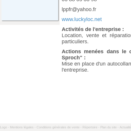
lppfr@yahoo.fr
www.luckyloc.net
Activités de l'entreprise :
Location, vente et réparati
particuliers.
Actions menées dans le ca
Sproch" :
Mise en place d'un autocollan
l'entreprise.
Logo -
Mentions légales -
Conditions générales de vente -
Répertoire -
Plan du site -
Actualit