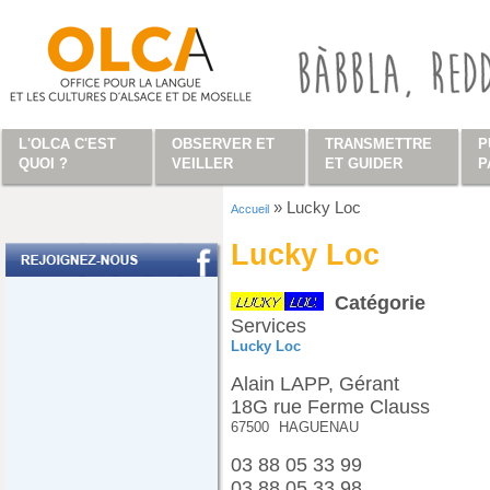
Aller au contenu principal
L'OLCA C'EST
OBSERVER ET
TRANSMETTRE
P
QUOI ?
VEILLER
ET GUIDER
P
»
Lucky Loc
Accueil
Vous êtes ici
Lucky Loc
Catégorie
Services
Lucky Loc
Alain LAPP, Gérant
18G rue Ferme Clauss
67500
HAGUENAU
03 88 05 33 99
03 88 05 33 98