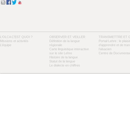
L'OLCA C'EST QUOI ?
OBSERVER ET VEILLER
TRANSMETTRE ET 
Missions et activités
Définition de la langue
Portail Lehre : le plaisi
L’équipe
régionale
d’apprendre et de tra
Carte linguistique interactive
l’alsacien
sur le site Lehre
Centre de Documentat
Histoire de la langue
Statut de la langue
Le dialecte en chiffres