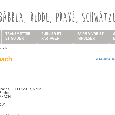
TRANSMETTRE
PUBLIER ET
FAIRE VIVRE ET
ET GUIDER
PARTAGER
IMPULSER
mbach
s ici
ach
Retour au ré
Charles SCHLOSSER, Maire
Bitche
MBACH
2 84
1 45