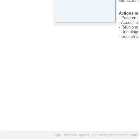
lembach.m
Actions me
- Page en a
- Accueil b
- Réunions 
- Une plage
- Soutien 
Logo -
Mentions légales -
Conditions générales de vente 