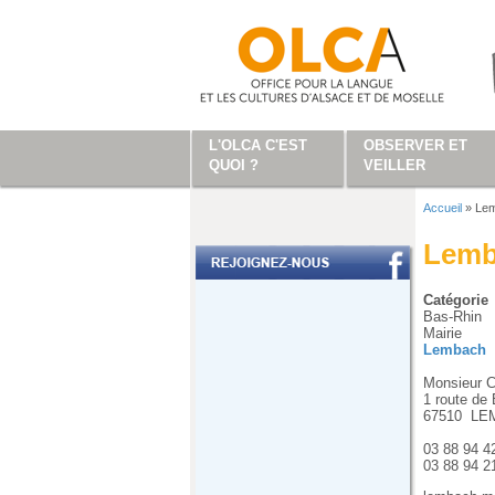
Aller au contenu principal
L'OLCA C'EST
OBSERVER ET
QUOI ?
VEILLER
Accueil
»
Le
Vous ête
Lemb
Catégorie
Bas-Rhin
Mairie
Lembach
Monsieur 
1 route de 
67510
LE
03 88 94 4
03 88 94 2