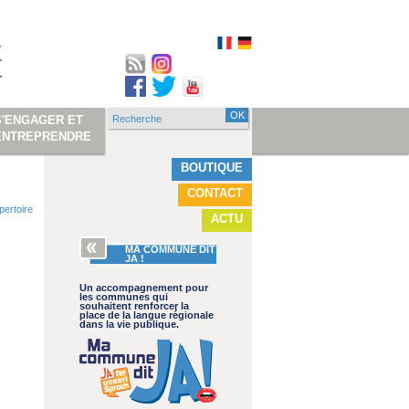
Recherche
S'ENGAGER ET
Formulaire de
ENTREPRENDRE
recherche
BOUTIQUE
CONTACT
pertoire
ACTU
MA COMMUNE DIT
JA !
Un accompagnement pour
les communes qui
souhaitent renforcer la
place de la langue régionale
dans la vie publique.