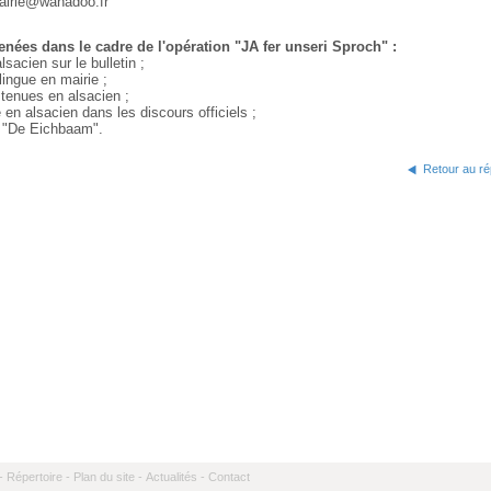
airie@wanadoo.fr
nées dans le cadre de l'opération "JA fer unseri Sproch" :
lsacien sur le bulletin ;
ilingue en mairie ;
tenues en alsacien ;
 en alsacien dans les discours officiels ;
à "De Eichbaam".
Retour au ré
-
Répertoire -
Plan du site -
Actualités -
Contact