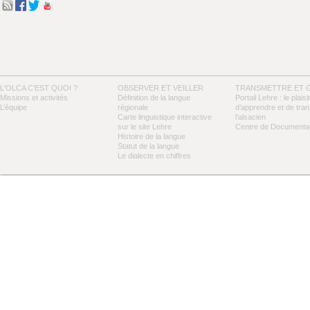
L'OLCA C'EST QUOI ?
OBSERVER ET VEILLER
TRANSMETTRE ET 
Missions et activités
Définition de la langue
Portail Lehre : le plaisi
L’équipe
régionale
d’apprendre et de tra
Carte linguistique interactive
l’alsacien
sur le site Lehre
Centre de Documentat
Histoire de la langue
Statut de la langue
Le dialecte en chiffres