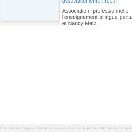
associationlehrer.free.fr
Association professionnelle
l'enseignement bilingue pari
et Nancy-Metz.
Logo -
Mentions légales -
Conditions générales de vente -
Répertoire -
Plan du site -
Actualit