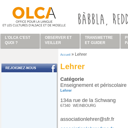
Aller au contenu principal
L'OLCA C'EST
OBSERVER ET
TRANSMETTRE
P
QUOI ?
VEILLER
ET GUIDER
P
»
Lehrer
Accueil
Vous êtes ici
Lehrer
Catégorie
Enseignement et périscolaire
Lehrer
134a rue de la Schwang
67340
WEINBOURG
associationlehrer@sfr.fr