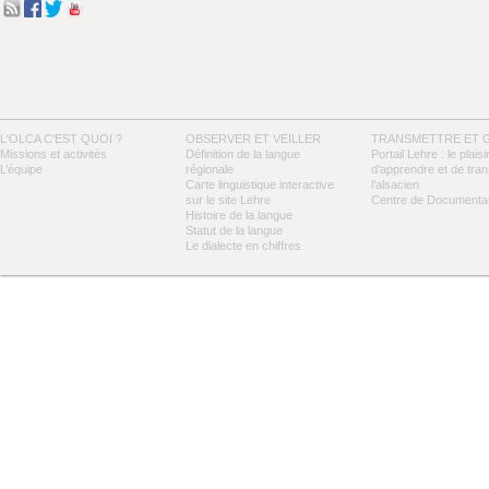
L'OLCA C'EST QUOI ?
OBSERVER ET VEILLER
TRANSMETTRE ET 
Missions et activités
Définition de la langue
Portail Lehre : le plaisi
L’équipe
régionale
d’apprendre et de tra
Carte linguistique interactive
l’alsacien
sur le site Lehre
Centre de Documentat
Histoire de la langue
Statut de la langue
Le dialecte en chiffres