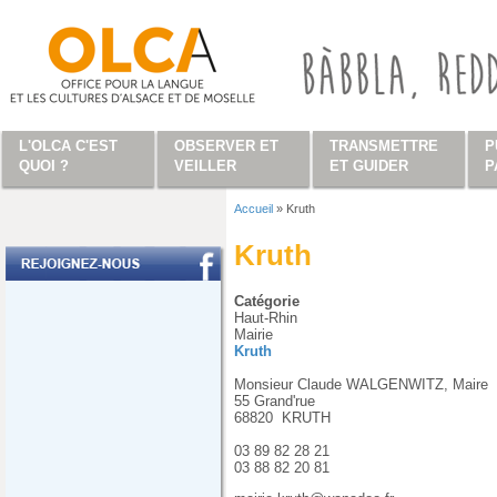
Aller au contenu principal
L'OLCA C'EST
OBSERVER ET
TRANSMETTRE
P
QUOI ?
VEILLER
ET GUIDER
P
Accueil
»
Kruth
Vous êtes ici
Kruth
Catégorie
Haut-Rhin
Mairie
Kruth
Monsieur Claude WALGENWITZ, Maire
55 Grand'rue
68820
KRUTH
03 89 82 28 21
03 88 82 20 81