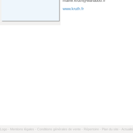
mairie.kruth@wanadoo.fr
www.kruth.fr
Logo -
Mentions légales -
Conditions générales de vente -
Répertoire -
Plan du site -
Actualit