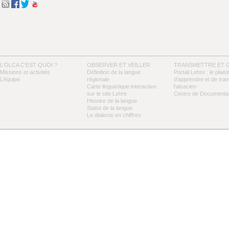
L'OLCA C'EST QUOI ?
OBSERVER ET VEILLER
TRANSMETTRE ET 
Missions et activités
Définition de la langue
Portail Lehre : le plaisi
L’équipe
régionale
d’apprendre et de tra
Carte linguistique interactive
l’alsacien
sur le site Lehre
Centre de Documentat
Histoire de la langue
Statut de la langue
Le dialecte en chiffres