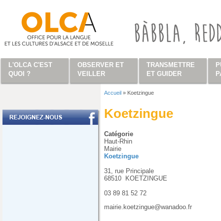
Aller au contenu principal
L'OLCA C'EST
OBSERVER ET
TRANSMETTRE
P
QUOI ?
VEILLER
ET GUIDER
P
Accueil
»
Koetzingue
Vous êtes ici
Koetzingue
Catégorie
Haut-Rhin
Mairie
Koetzingue
31, rue Principale
68510
KOETZINGUE
03 89 81 52 72
mairie.koetzingue@wanadoo.fr