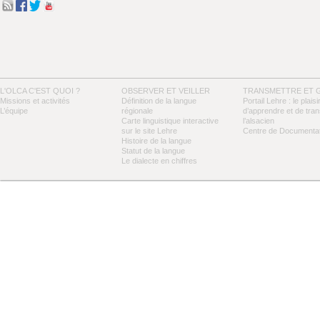
L'OLCA C'EST QUOI ?
OBSERVER ET VEILLER
TRANSMETTRE ET 
Missions et activités
Définition de la langue
Portail Lehre : le plaisi
L’équipe
régionale
d’apprendre et de tra
Carte linguistique interactive
l’alsacien
sur le site Lehre
Centre de Documentat
Histoire de la langue
Statut de la langue
Le dialecte en chiffres