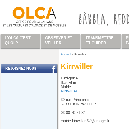
Aller au contenu principal
L'OLCA C'EST
OBSERVER ET
TRANSMETTRE
P
QUOI ?
VEILLER
ET GUIDER
P
Accueil
»
Kirrwiller
Vous êtes ici
Kirrwiller
Catégorie
Bas-Rhin
Mairie
Kirrwiller
39 rue Principale
67330
KIRRWILLER
03 88 70 71 84
mairie.kirrwiller-67@orange.fr