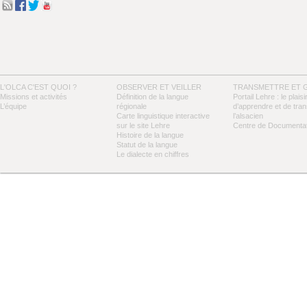
L'OLCA C'EST QUOI ?
OBSERVER ET VEILLER
TRANSMETTRE ET 
Missions et activités
Définition de la langue
Portail Lehre : le plaisi
L’équipe
régionale
d’apprendre et de tra
Carte linguistique interactive
l’alsacien
sur le site Lehre
Centre de Documentat
Histoire de la langue
Statut de la langue
Le dialecte en chiffres