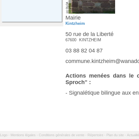
Mairie
Kintzheim
50 rue de la Liberté
67600
KINTZHEIM
03 88 82 04 87
commune.kintzheim@wanado
Actions menées dans le ca
Sproch" :
- Signalétique bilingue aux 
Logo -
Mentions légales -
Conditions générales de vente -
Répertoire -
Plan du site -
Actualit