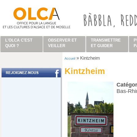
Aller au contenu principal
L'OLCA C'EST
OBSERVER ET
TRANSMETTRE
P
QUOI ?
VEILLER
ET GUIDER
P
»
Kintzheim
Accueil
Vous êtes ici
Kintzheim
Catégo
Bas-Rhi