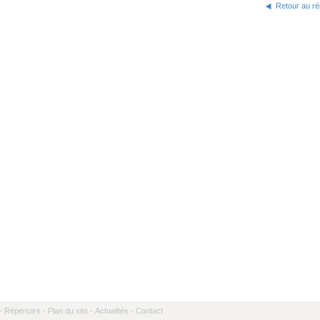
Retour au ré
-
Répertoire -
Plan du site -
Actualités -
Contact