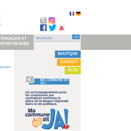
Recherche
S'ENGAGER ET
Formulaire de
ENTREPRENDRE
recherche
BOUTIQUE
CONTACT
pertoire
ACTU
MA COMMUNE DIT
JA !
Un accompagnement pour
les communes qui
souhaitent renforcer la
place de la langue régionale
dans la vie publique.