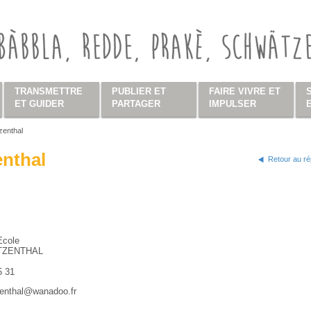
TRANSMETTRE
PUBLIER ET
FAIRE VIVRE ET
ET GUIDER
PARTAGER
IMPULSER
zenthal
s ici
enthal
Retour au ré
Ecole
TZENTHAL
5 31
zenthal@wanadoo.fr