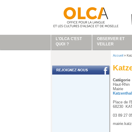
Aller au contenu principal
L'OLCA C'EST
OBSERVER ET
QUOI ?
VEILLER
Accueil
»
Kat
Vous ête
Katz
Catégorie
Haut-Rhin
Mairie
Katzenthal
Place de l'
68230
KA
03 89 27 0
mairie.kat