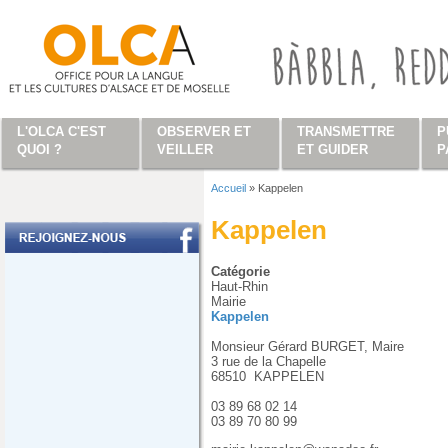
Aller au contenu principal
L'OLCA C'EST
OBSERVER ET
TRANSMETTRE
P
QUOI ?
VEILLER
ET GUIDER
P
Accueil
»
Kappelen
Vous êtes ici
Kappelen
Catégorie
Haut-Rhin
Mairie
Kappelen
Monsieur Gérard BURGET, Maire
3 rue de la Chapelle
68510
KAPPELEN
03 89 68 02 14
03 89 70 80 99