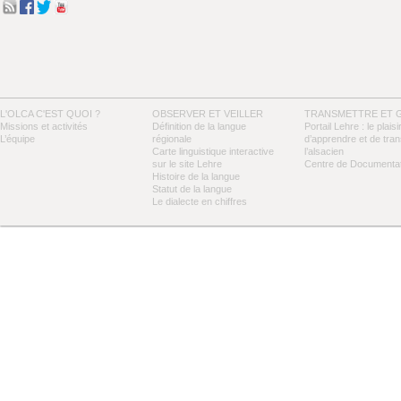
L'OLCA C'EST QUOI ?
OBSERVER ET VEILLER
TRANSMETTRE ET 
Missions et activités
Définition de la langue
Portail Lehre : le plaisi
L’équipe
régionale
d’apprendre et de tra
Carte linguistique interactive
l’alsacien
sur le site Lehre
Centre de Documentat
Histoire de la langue
Statut de la langue
Le dialecte en chiffres