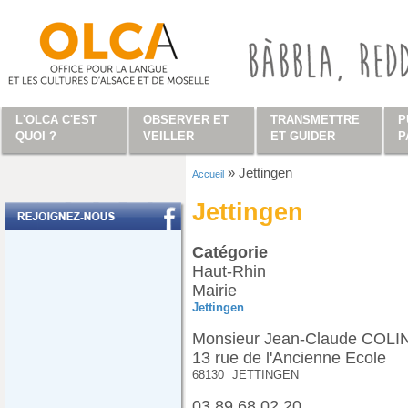
Aller au contenu principal
L'OLCA C'EST
OBSERVER ET
TRANSMETTRE
P
QUOI ?
VEILLER
ET GUIDER
P
»
Jettingen
Accueil
Vous êtes ici
Jettingen
Catégorie
Haut-Rhin
Mairie
Jettingen
Monsieur Jean-Claude COLIN
13 rue de l'Ancienne Ecole
68130
JETTINGEN
03 89 68 02 20