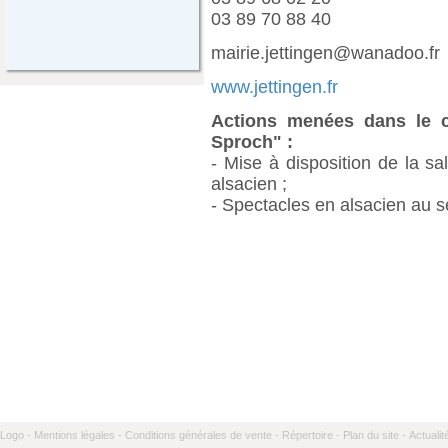
03 89 70 88 40
mairie.jettingen@wanadoo.fr
www.jettingen.fr
Actions menées dans le ca
Sproch" :
- Mise à disposition de la s
alsacien ;
- Spectacles en alsacien au s
Logo -
Mentions légales -
Conditions générales de vente -
Répertoire -
Plan du site -
Actualit