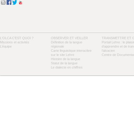
L'OLCA C'EST QUOI ?
OBSERVER ET VEILLER
TRANSMETTRE ET 
Missions et activités
Définition de la langue
Portail Lehre : le plaisi
L’équipe
régionale
d’apprendre et de tra
Carte linguistique interactive
l’alsacien
sur le site Lehre
Centre de Documentat
Histoire de la langue
Statut de la langue
Le dialecte en chiffres