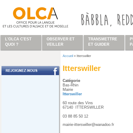
Aller au contenu principal
L'OLCA C'EST
OBSERVER ET
TRANSMETTRE
P
QUOI ?
VEILLER
ET GUIDER
P
Accueil
»
Itterswiller
Vous êtes ici
Itterswiller
Catégorie
Bas-Rhin
Mairie
Itterswiller
60 route des Vins
67140
ITTERSWILLER
03 88 85 50 12
mairie-itterswiller@wanadoo.fr