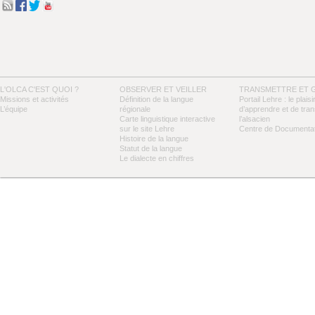
L'OLCA C'EST QUOI ?
OBSERVER ET VEILLER
TRANSMETTRE ET 
Missions et activités
Définition de la langue
Portail Lehre : le plaisi
L’équipe
régionale
d’apprendre et de tra
Carte linguistique interactive
l’alsacien
sur le site Lehre
Centre de Documentat
Histoire de la langue
Statut de la langue
Le dialecte en chiffres