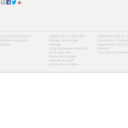
L'OLCA C'EST QUOI ?
OBSERVER ET VEILLER
TRANSMETTRE ET 
Missions et activités
Définition de la langue
Portail Lehre : le plaisi
L’équipe
régionale
d’apprendre et de tra
Carte linguistique interactive
l’alsacien
sur le site Lehre
Centre de Documentat
Histoire de la langue
Statut de la langue
Le dialecte en chiffres