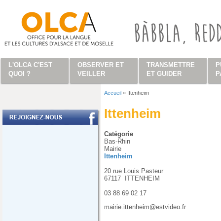
Aller au contenu principal
L'OLCA C'EST
OBSERVER ET
TRANSMETTRE
P
QUOI ?
VEILLER
ET GUIDER
P
Accueil
»
Ittenheim
Vous êtes ici
Ittenheim
Catégorie
Bas-Rhin
Mairie
Ittenheim
20 rue Louis Pasteur
67117
ITTENHEIM
03 88 69 02 17
mairie.ittenheim@estvideo.fr