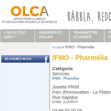
Aller au contenu principal
L'OLCA C'EST
OBSERVER ET
TRANSMETTRE
P
QUOI ?
VEILLER
ET GUIDER
P
»
IFMO - Pharmélia
Accueil
Vous êtes ici
IFMO - Pharmélia
Catégorie
Services
IFMO - Pharmélia
Josette PRIM
Parc d'Innnovation - Le Plato
Rue Sapidus
67400
ILLKIRCH
03 88 55 00 55