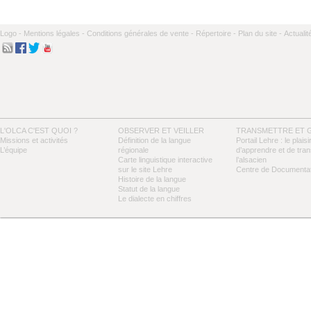
Logo -
Mentions légales -
Conditions générales de vente -
Répertoire -
Plan du site -
Actualit
L'OLCA C'EST QUOI ?
OBSERVER ET VEILLER
TRANSMETTRE ET 
Missions et activités
Définition de la langue
Portail Lehre : le plaisi
L’équipe
régionale
d’apprendre et de tra
Carte linguistique interactive
l’alsacien
sur le site Lehre
Centre de Documentat
Histoire de la langue
Statut de la langue
Le dialecte en chiffres