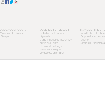
L'OLCA C'EST QUOI ?
OBSERVER ET VEILLER
TRANSMETTRE ET 
Missions et activités
Définition de la langue
Portail Lehre : le plaisi
L’équipe
régionale
d’apprendre et de tra
Carte linguistique interactive
l’alsacien
sur le site Lehre
Centre de Documentat
Histoire de la langue
Statut de la langue
Le dialecte en chiffres