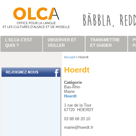
Aller au contenu principal
L'OLCA C'EST
OBSERVER ET
TRANSMETTRE
P
QUOI ?
VEILLER
ET GUIDER
P
Accueil
»
Hoerdt
Vous êtes ici
Hoerdt
Catégorie
Bas-Rhin
Mairie
Hoerdt
1 rue de la Tour
67720
HOERDT
03 88 68 20 10
mairie@hoerdt.fr