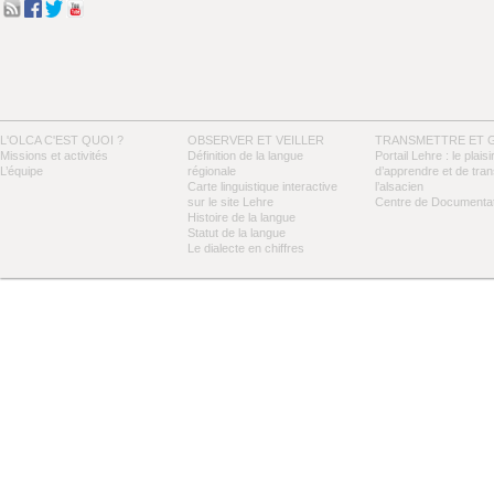
L'OLCA C'EST QUOI ?
OBSERVER ET VEILLER
TRANSMETTRE ET 
Missions et activités
Définition de la langue
Portail Lehre : le plaisi
L’équipe
régionale
d’apprendre et de tra
Carte linguistique interactive
l’alsacien
sur le site Lehre
Centre de Documentat
Histoire de la langue
Statut de la langue
Le dialecte en chiffres