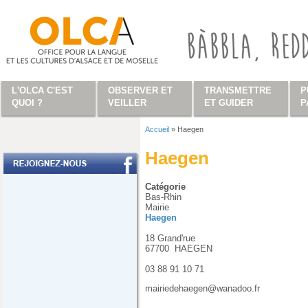
Aller au contenu principal
L'OLCA C'EST
OBSERVER ET
TRANSMETTRE
P
QUOI ?
VEILLER
ET GUIDER
P
Accueil
»
Haegen
Vous êtes ici
Haegen
Catégorie
Bas-Rhin
Mairie
Haegen
18 Grand'rue
67700
HAEGEN
03 88 91 10 71
mairiedehaegen@wanadoo.fr