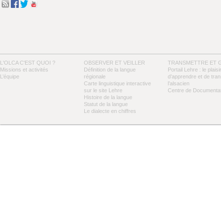
L'OLCA C'EST QUOI ?
OBSERVER ET VEILLER
TRANSMETTRE ET 
Missions et activités
Définition de la langue
Portail Lehre : le plaisi
L’équipe
régionale
d’apprendre et de tra
Carte linguistique interactive
l’alsacien
sur le site Lehre
Centre de Documentat
Histoire de la langue
Statut de la langue
Le dialecte en chiffres