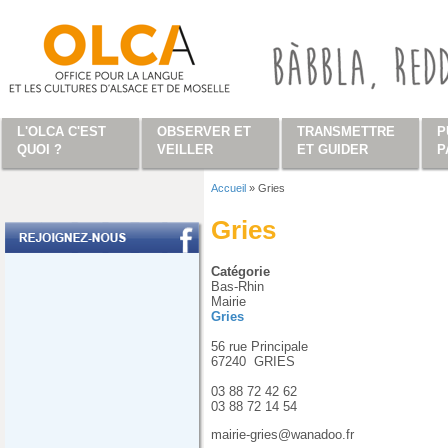
Aller au contenu principal
L'OLCA C'EST
OBSERVER ET
TRANSMETTRE
P
QUOI ?
VEILLER
ET GUIDER
P
Accueil
»
Gries
Vous êtes ici
Gries
Catégorie
Bas-Rhin
Mairie
Gries
56 rue Principale
67240
GRIES
03 88 72 42 62
03 88 72 14 54
mairie-gries@wanadoo.fr