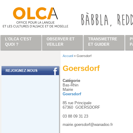
Aller au contenu principal
L'OLCA C'EST
OBSERVER ET
TRANSMETTRE
P
QUOI ?
VEILLER
ET GUIDER
P
Accueil
»
Goersdorf
Vous êtes ici
Goersdorf
Catégorie
Bas-Rhin
Mairie
Goersdorf
85 rue Principale
67360
GOERSDORF
03 88 09 31 23
mairie.goersdorf@wanadoo.fr