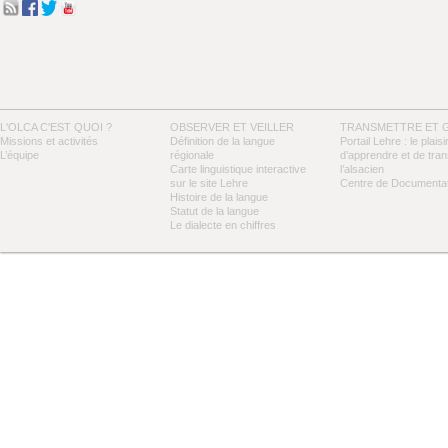
L'OLCA C'EST QUOI ?
OBSERVER ET VEILLER
TRANSMETTRE ET 
Missions et activités
Définition de la langue
Portail Lehre : le plaisi
L’équipe
régionale
d’apprendre et de tra
Carte linguistique interactive
l’alsacien
sur le site Lehre
Centre de Documentat
Histoire de la langue
Statut de la langue
Le dialecte en chiffres