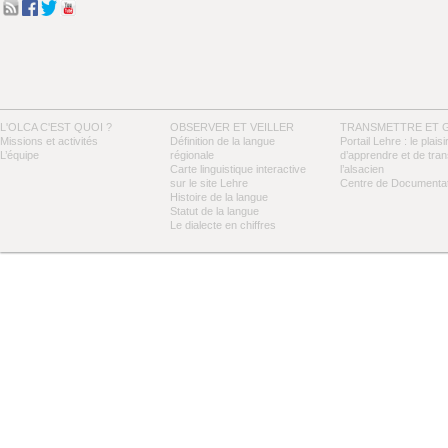
L'OLCA C'EST QUOI ?
OBSERVER ET VEILLER
TRANSMETTRE ET 
Missions et activités
Définition de la langue
Portail Lehre : le plaisi
L’équipe
régionale
d’apprendre et de tra
Carte linguistique interactive
l’alsacien
sur le site Lehre
Centre de Documentat
Histoire de la langue
Statut de la langue
Le dialecte en chiffres