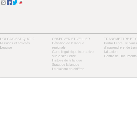
L'OLCA C'EST QUOI ?
OBSERVER ET VEILLER
TRANSMETTRE ET 
Missions et activités
Définition de la langue
Portail Lehre : le plaisi
L’équipe
régionale
d’apprendre et de tra
Carte linguistique interactive
l’alsacien
sur le site Lehre
Centre de Documentat
Histoire de la langue
Statut de la langue
Le dialecte en chiffres