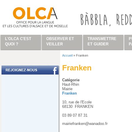
Aller au contenu principal
L'OLCA C'EST
OBSERVER ET
TRANSMETTRE
P
QUOI ?
VEILLER
ET GUIDER
P
Accueil
»
Franken
Vous êtes ici
Franken
Catégorie
Haut-Rhin
Mairie
Franken
10, rue de l'Ecole
68130
FRANKEN
03 89 07 87 31
mairiefranken@wanadoo.fr